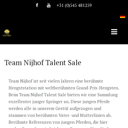
+31 (0)545 481259
HOME
Team Nijhof Talent Sale
ÜBER TEAM NIJHOF
Team Nijhof ist seit vielen Jahren eine berühmte
GESCHICHTE
Hengststation mit weltberühmten Grand-Prix-Hengsten.
TEAM
Beim Team Nijhof Talent Sale bieten wir eine Sammlung
exzellenter junger Springer an. Diese jungen Pferde
STELLEN
werden alle in unserem Gestüt aufgezogen und
stammen von berühmten Vater- und Mutterlinien ab.
HENGSTE
Berühmte Referenzen von jungen Pferden, die hier