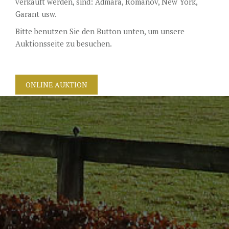
verkauft werden, sind: Admara, Romanov, New York,
DECKGELDER
Garant usw.
VIDEOS
Bitte benutzen Sie den Button unten, um unsere
Auktionsseite zu besuchen.
EU-STATION
ICSI
ONLINE AUKTION
ALLGEMEINE GESCHÄFTSBEDINGUNGEN
BESTELLFORMULAR
STUTENBETREUUNG
TEAM NIJHOF MARKET
AKTUELLES
KONTAKT