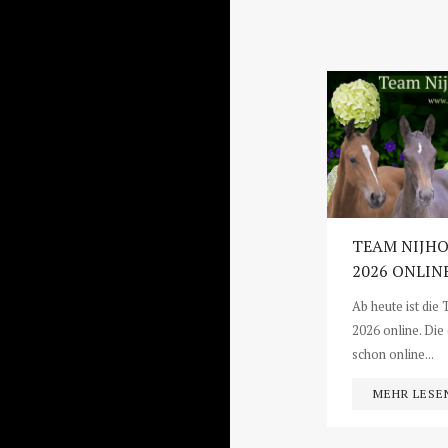
TEAM NIJH
2026 ONLIN
Ab heute ist die
2026 online. Die
schon online...
MEHR LESE