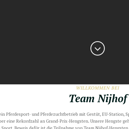
WILLKOMMEN BEI
Team Nijhof
ein Pferdesport- und Pferdezuchtbetrieb mit Gestüt, EU-Station, S
ber eine Rekordzahl an Grand-Prix-Hengsten. Unsere Hengste ge
 Sport. Beweis dafür ist die Teilnahme von Team Nijhof-Hengste