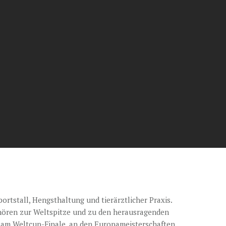
portstall, Hengsthaltung und tierärztlicher Praxis.
hören zur Weltspitze und zu den herausragenden
n am Weltcup-Finale, an den Europameisterschaften