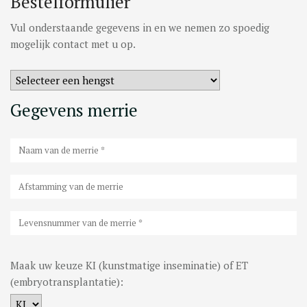
Bestelformulier
DEKGELDEN
Vul onderstaande gegevens in en we nemen zo spoedig
VIDEO’S
mogelijk contact met u op.
EU-STATION
ICSI
Gegevens merrie
ALGEMENE VOORWAARDEN
MERRIEBEGELEIDING
BESTELFORMULIER
NIEUWS
TEAM NIJHOF MARKET
CONTACT
Maak uw keuze KI (kunstmatige inseminatie) of ET
(embryotransplantatie):