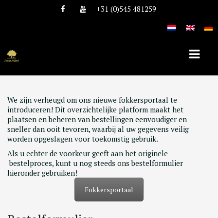
+31 (0)545 481259
We zijn verheugd om ons nieuwe fokkersportaal te
HOME
introduceren! Dit overzichtelijke platform maakt het
plaatsen en beheren van bestellingen eenvoudiger en
OVER TEAM NIJHOF
sneller dan ooit tevoren, waarbij al uw gegevens veilig
worden opgeslagen voor toekomstig gebruik.
HISTORIE
Als u echter de voorkeur geeft aan het originele
TEAM
bestelproces, kunt u nog steeds ons bestelformulier
hieronder gebruiken!
VACATURES
Fokkersportaal
DEKHENGSTEN