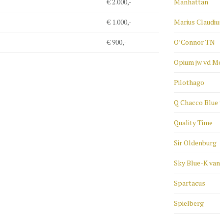
€ 2.000,-
Manhattan
€ 1.000,-
Marius Claudiu
€ 900,-
O’Connor TN
Opium jw vd M
Pilothago
Q Chacco Blue
Quality Time
Sir Oldenburg
Sky Blue-K va
Spartacus
Spielberg