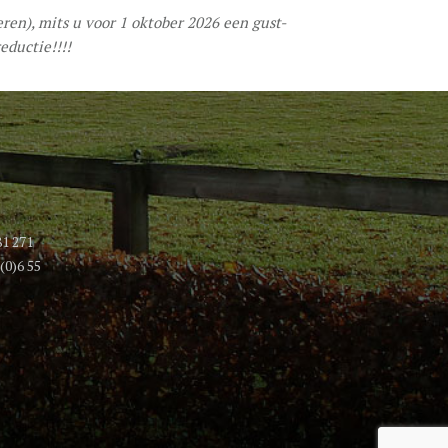
eren), mits u voor 1 oktober 2026 een gust-
eductie!!!!
81 271
(0)6 55