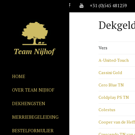
+31 (0)545 481259
Dekgel
Vers
A-United-Touch
Cassini Gold
HOME
Cero Blue TN
OVER TEAM NIJHOF
Coldplay PS TN
DEKHENGSTEN
Colestus
MERRIEBEGELEIDING
Cooper van de Heff
BESTELFORMULIER
Crescendo TN van 