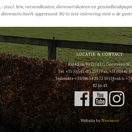
0,– (excl. btw, verzendkosten, dierenartskosten en gezondheidspapi
dierenarts heeft opgestuurd. Bij te late inlevering mist u de gustr
LOCATIE & CONTACT
Kulsdom 9 | 7274 EG Geesteren NL
Tel. +31 (0)545 481 259 | Fax. +31 (0)545 4
Jeannette +31(0)6 54 27 72 50 | Henk jr +31
82 56 43
Website by
Newmore