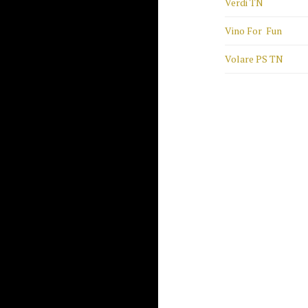
Verdi TN
Vino For Fun
Volare PS TN