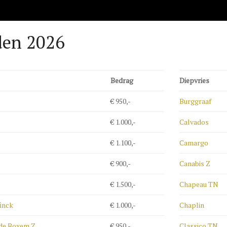
den 2026
Bedrag
Diepvries
€ 950,-
Burggraaf
€ 1.000,-
Calvados
€ 1.100,-
Camargo
€ 900,-
Canabis Z
€ 1.500,-
Chapeau TN
inck
€ 1.000,-
Chaplin
de Boxem Z
€ 950,-
Classico TN