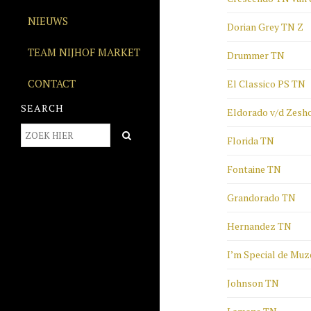
NIEUWS
Dorian Grey TN Z
TEAM NIJHOF MARKET
Drummer TN
CONTACT
El Classico PS TN
SEARCH
Eldorado v/d Zesh
Florida TN
Fontaine TN
Grandorado TN
Hernandez TN
I’m Special de Muz
Johnson TN