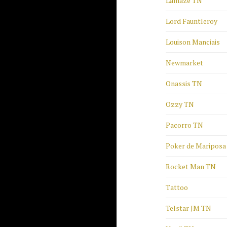
Lamaze TN
Lord Fauntleroy
Louison Manciais
Newmarket
Onassis TN
Ozzy TN
Pacorro TN
Poker de Mariposa
Rocket Man TN
Tattoo
Telstar JM TN