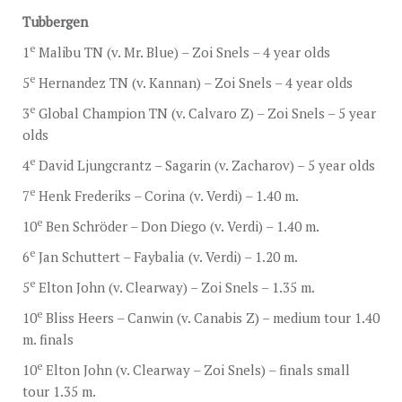
Tubbergen
e
1
Malibu TN (v. Mr. Blue) – Zoi Snels – 4 year olds
e
5
Hernandez TN (v. Kannan) – Zoi Snels – 4 year olds
e
3
Global Champion TN (v. Calvaro Z) – Zoi Snels – 5 year
olds
e
4
David Ljungcrantz – Sagarin (v. Zacharov) – 5 year olds
e
7
Henk Frederiks – Corina (v. Verdi) – 1.40 m.
e
10
Ben Schröder – Don Diego (v. Verdi) – 1.40 m.
e
6
Jan Schuttert – Faybalia (v. Verdi) – 1.20 m.
e
5
Elton John (v. Clearway) – Zoi Snels – 1.35 m.
e
10
Bliss Heers – Canwin (v. Canabis Z) – medium tour 1.40
m. finals
e
10
Elton John (v. Clearway – Zoi Snels) – finals small
tour 1.35 m.