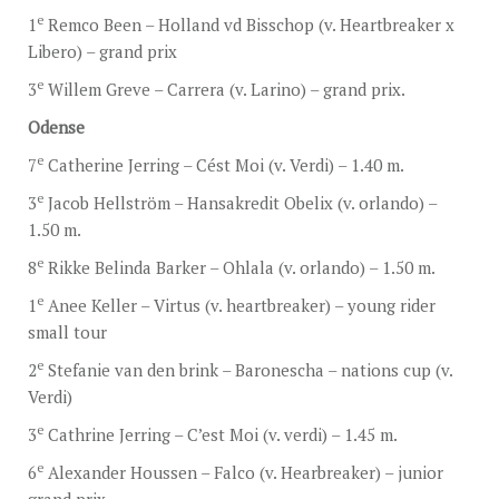
e
1
Remco Been – Holland vd Bisschop (v. Heartbreaker x
Libero) – grand prix
e
3
Willem Greve – Carrera (v. Larino) – grand prix.
Odense
e
7
Catherine Jerring – Cést Moi (v. Verdi) – 1.40 m.
e
3
Jacob Hellström – Hansakredit Obelix (v. orlando) –
1.50 m.
e
8
Rikke Belinda Barker – Ohlala (v. orlando) – 1.50 m.
e
1
Anee Keller – Virtus (v. heartbreaker) – young rider
small tour
e
2
Stefanie van den brink – Baronescha – nations cup (v.
Verdi)
e
3
Cathrine Jerring – C’est Moi (v. verdi) – 1.45 m.
e
6
Alexander Houssen – Falco (v. Hearbreaker) – junior