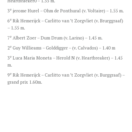
Heartbraeker0 – 1.55 m.
e
3
jerome Hurel – Ohm de Ponthural (v. Voltaire) – 1.55 m.
e
6
Rik Hemerijck – Carlitto van ’t Zorgvliet (v. Brurggraaf)
– 1.55 m.
e
7
Albert Zoer – Dum Drum (v. Larino) – 1.45 m.
e
2
Guy Willieams – Golddigger – (v. Calvados) – 1.40 m
e
3
Luca Maria Moneta – Herold N (v. Heartbreaker) – 1.45
m.
e
9
Rik Hemerijck – Carlitto van ’t Zorgvliet (v. Burggraaf) –
grand prix 1.60m.