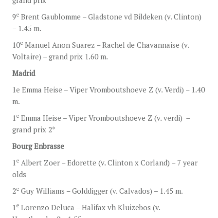
grand prix
e
9
Brent Gaublomme – Gladstone vd Bildeken (v. Clinton)
– 1.45 m.
e
10
Manuel Anon Suarez – Rachel de Chavannaise (v.
Voltaire) – grand prix 1.60 m.
Madrid
1e Emma Heise – Viper Vromboutshoeve Z (v. Verdi) – 1.40
m.
e
1
Emma Heise – Viper Vromboutshoeve Z (v. verdi) –
grand prix 2*
Bourg Enbrasse
e
1
Albert Zoer – Edorette (v. Clinton x Corland) – 7 year
olds
e
2
Guy Williams – Golddigger (v. Calvados) – 1.45 m.
e
1
Lorenzo Deluca – Halifax vh Kluizebos (v.