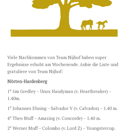
DECKGELDER
VIDEOS
EU-STATION
ICSI
ALLGEMEINE GESCHÄFTSBEDINGUNGEN
Viele Nachkommen von Team Nijhof haben super
BESTELLFORMULAR
Ergebnisse erhoht am Wochenende. Anbie die Liste und
gratuliere von Team Nijhof:
STUTENBETREUUNG
Nörten-Hardenberg
TEAM NIJHOF MARKET
e
1
tim Gredley – Unox Handyman (v. Heartbreaker) –
AKTUELLES
1.40m.
e
1
Johannes Ehning – Salvador V (v. Calvados) – 1.40 m.
KONTAKT
e
4
Theo Muff – Amazing (v. Concorde) – 1.40 m.
e
2
Werner Muff – Colombo (v. Lord Z) – Youngstercup.