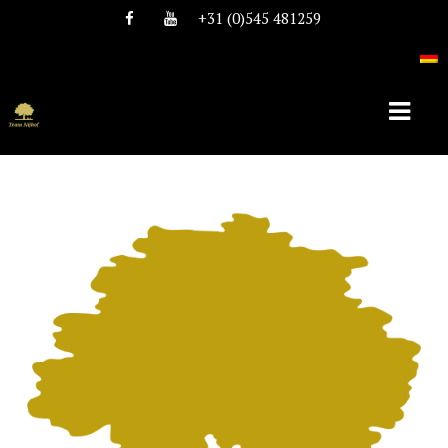
+31 (0)545 481259
HOME
ÜBER TEAM NIJHOF
GESCHICHTE
TEAM
STELLEN
HENGSTE