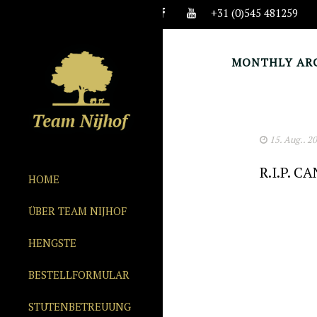
+31 (0)545 481259
MONTHLY ARC
15. Aug.. 2
R.I.P. 
HOME
ÜBER TEAM NIJHOF
HENGSTE
BESTELLFORMULAR
STUTENBETREUUNG