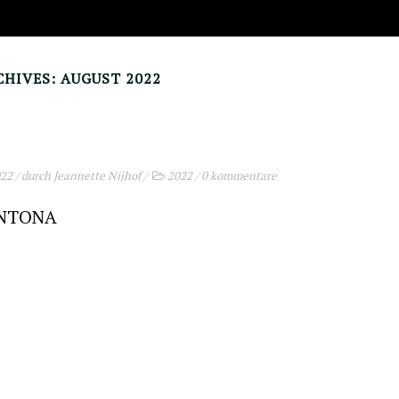
HIVES: AUGUST 2022
022
/ durch
Jeannette Nijhof
/
2022
/
0 kommentare
CANTONA