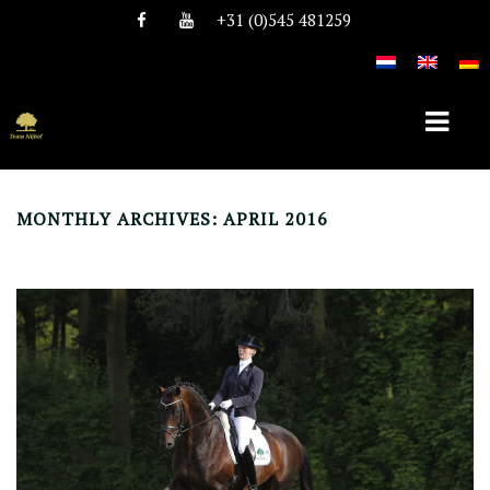
+31 (0)545 481259
MONTHLY ARCHIVES: APRIL 2016
HOME
ÜBER TEAM NIJHOF
GESCHICHTE
TEAM
STELLEN
HENGSTE