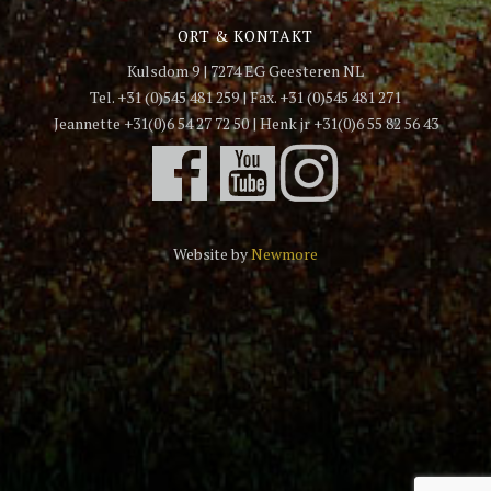
ORT & KONTAKT
Kulsdom 9 | 7274 EG Geesteren NL
Tel. +31 (0)545 481 259 | Fax. +31 (0)545 481 271
Jeannette +31(0)6 54 27 72 50 | Henk jr +31(0)6 55 82 56 43
Website by
Newmore