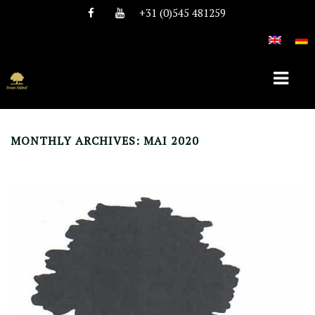
+31 (0)545 481259
MONTHLY ARCHIVES: MAI 2020
HOME
ÜBER TEAM NIJHOF
GESCHICHTE
TEAM
STELLEN
HENGSTE