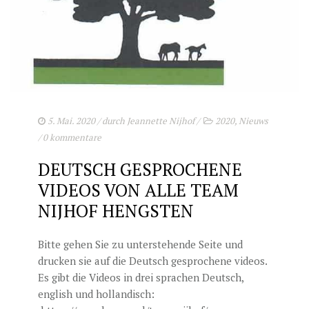
DECKGELDER
VIDEOS
EU-STATION
ICSI
ALLGEMEINE GESCHÄFTSBEDINGUNGEN
5. Mai. 2020
/ durch
Jeannette Nijhof
/
2020
,
Nieuws
/
0 kommentare
BESTELLFORMULAR
DEUTSCH GESPROCHENE
STUTENBETREUUNG
VIDEOS VON ALLE TEAM
TEAM NIJHOF MARKET
NIJHOF HENGSTEN
AKTUELLES
Bitte gehen Sie zu unterstehende Seite und
KONTAKT
drucken sie auf die Deutsch gesprochene videos.
Es gibt die Videos in drei sprachen Deutsch,
english und hollandisch: