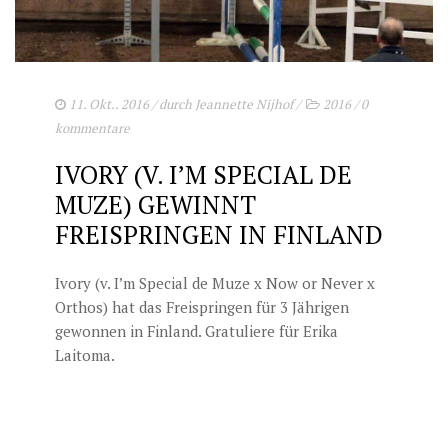
11. Okt.. 2016
/ durch
Jeannette Nijhof
/
2016
/
0
kommentare
IVORY (V. I’M SPECIAL DE
MUZE) GEWINNT
FREISPRINGEN IN FINLAND
Ivory (v. I’m Special de Muze x Now or Never x
Orthos) hat das Freispringen für 3 Jährigen
gewonnen in Finland. Gratuliere für Erika
Laitoma.