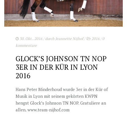
DECKGELDER
VIDEOS
EU-STATION
ICSI
30. Okt.. 2016
/ durch
Jeannette Nijhof
/
2016
/
0
kommentare
ALLGEMEINE GESCHÄFTSBEDINGUNGEN
GLOCK’S JOHNSON TN NOP
BESTELLFORMULAR
3ER IN DER KÜR IN LYON
STUTENBETREUUNG
2016
TEAM NIJHOF MARKET
Hans Peter Minderhoud wurde 3er in der Kür of
AKTUELLES
Musik in Lyon mit seinem gekörten KWPN
hengst Glock’s Johnson TN NOP. Gratuliere an
KONTAKT
allen. www.team-nijhof.com