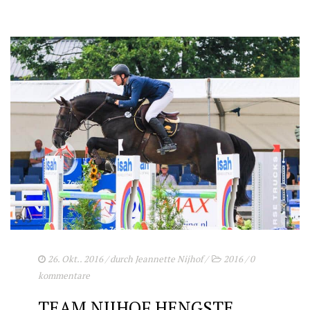
26. Okt.. 2016
/ durch
Jeannette Nijhof
/
2016
/
0
kommentare
TEAM NIJHOF HENGSTE