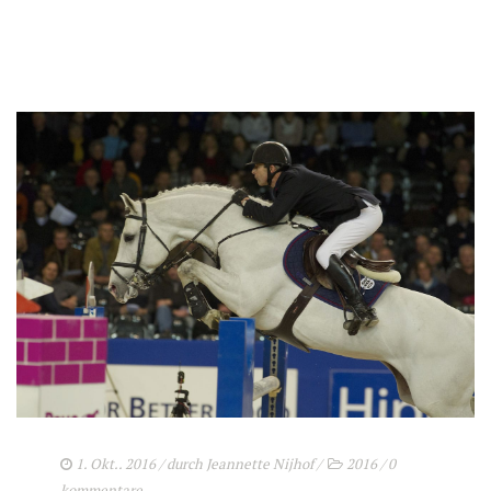
1. Okt.. 2016
/ durch
Jeannette Nijhof
/
2016
/
0
kommentare