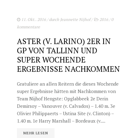
11. Okt.. 2016
/ durch
Jeannette Nijhof
/
2016
/
0
kommentare
ASTER (V. LARINO) 2ER IN
GP VON TALLINN UND
SUPER WOCHENDE
ERGEBNISSE NACHKOMMEN
Gratuliere an allen Reitern die dieses Wochende
super Ergebnisse hätten mit Nachkommen von
Team Nijhof Hengste: Opglabbeek 2e Derin
Demirsoy – Vanouver (v. Calvados) – 1.40 m. 3e
Olivier Philippaerts – Ustina Site (v. Clinton) –
1.40 m. 1e Harry Marshall – Bordeaux (v....
MEHR LESEN