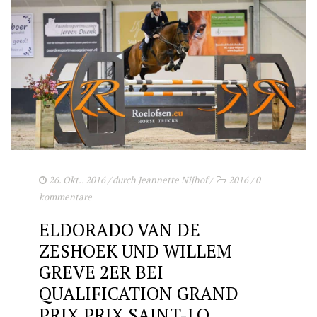
26. Okt.. 2016
/ durch
Jeannette Nijhof
/
2016
/
0
kommentare
ELDORADO VAN DE
ZESHOEK UND WILLEM
GREVE 2ER BEI
QUALIFICATION GRAND
PRIX PRIX SAINT-LO