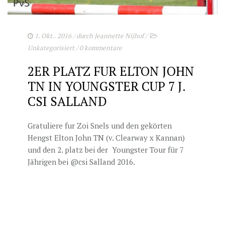
1. Okt.. 2016
/ durch
Jeannette Nijhof
/
Unkategorisiert
/
0 kommentare
2ER PLATZ FUR ELTON JOHN
TN IN YOUNGSTER CUP 7 J.
CSI SALLAND
Gratuliere fur Zoi Snels und den gekörten
Hengst Elton John TN (v. Clearway x Kannan)
und den 2. platz bei der Youngster Tour für 7
Jährigen bei @csi Salland 2016.