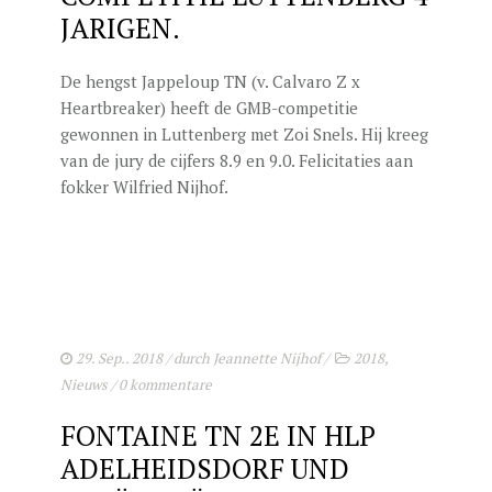
JARIGEN.
De hengst Jappeloup TN (v. Calvaro Z x
Heartbreaker) heeft de GMB-competitie
gewonnen in Luttenberg met Zoi Snels. Hij kreeg
van de jury de cijfers 8.9 en 9.0. Felicitaties aan
fokker Wilfried Nijhof.
29. Sep.. 2018
/ durch
Jeannette Nijhof
/
2018
,
Nieuws
/
0 kommentare
FONTAINE TN 2E IN HLP
ADELHEIDSDORF UND