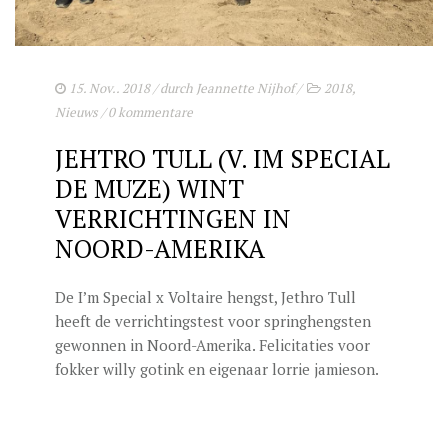
15. Nov.. 2018
/ durch
Jeannette Nijhof
/
2018
,
Nieuws
/
0 kommentare
JEHTRO TULL (V. IM SPECIAL
DE MUZE) WINT
VERRICHTINGEN IN
NOORD-AMERIKA
De I’m Special x Voltaire hengst, Jethro Tull
heeft de verrichtingstest voor springhengsten
gewonnen in Noord-Amerika. Felicitaties voor
fokker willy gotink en eigenaar lorrie jamieson.