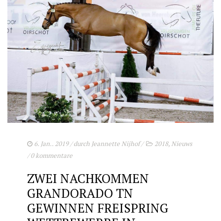
6. Jan.. 2019
/ durch
Jeannette Nijhof
/
2018
,
Nieuws
/
0 kommentare
ZWEI NACHKOMMEN
GRANDORADO TN
GEWINNEN FREISPRING