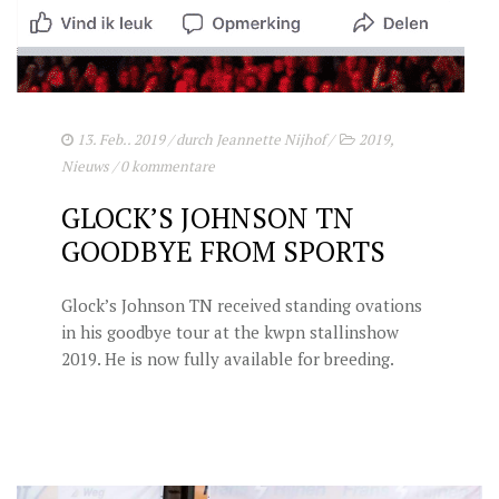
13. Feb.. 2019
/ durch
Jeannette Nijhof
/
2019
,
Nieuws
/
0 kommentare
GLOCK’S JOHNSON TN
GOODBYE FROM SPORTS
Glock’s Johnson TN received standing ovations
in his goodbye tour at the kwpn stallinshow
2019. He is now fully available for breeding.