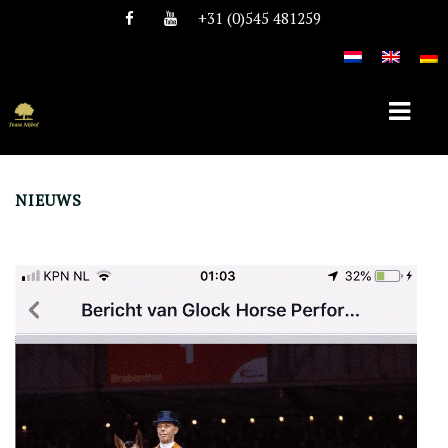
+31 (0)545 481259
NIEUWS
HOME
ÜBER TEAM NIJHOF
GESCHICHTE
TEAM
STELLEN
HENGSTE