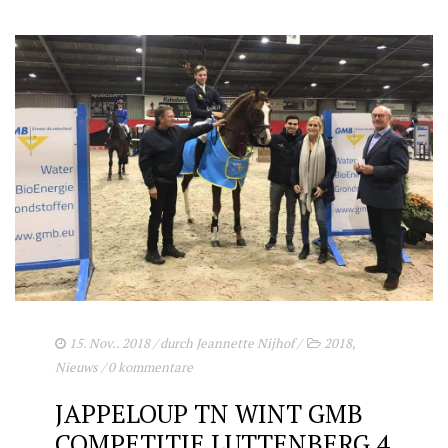
15. Nov.. 2018
/ durch
Jeannette Nijhof
/
2018
,
Nieuws
/
0 kommentare
JAPPELOUP TN WINT GMB
COMPETITIE LUTTENBERG 4