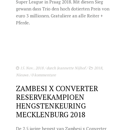
Super League in Praag 2018. Mit diesen Sieg
gewann dass Trio den hoch dotierten Preis von
euro 3 millionen. Gratuliere an alle Reiter +
Pferde.
15. Nov.. 2018
/ durch
Jeannette Nijhof
/
2018
,
Nieuws
/
0 kommentare
ZAMBESI X CONVERTER
RESERVEKAMPIOEN
HENGSTENKEURING
MECKLENBURG 2018
De 2,5 jarige hengst van Zambesi x Converter