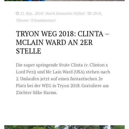
21. Sep.. 2018
/ durch
Jeannette Nijhof
/
2018
,
Nieuws
/
0 kommentare
TRYON WEG 2018: CLINTA –
MCLAIN WARD AN 2ER
STELLE
Die super springende Stute Clinta (v. Clinton x
Lord Pezi) und Mc Lain Ward (USA) stehen nach
2. Umlaufen jetzt auf einen fantastischen 2e
Platz bei der WEG in Tryon 2018. Gratuliere am
Züchter Silke Harms.