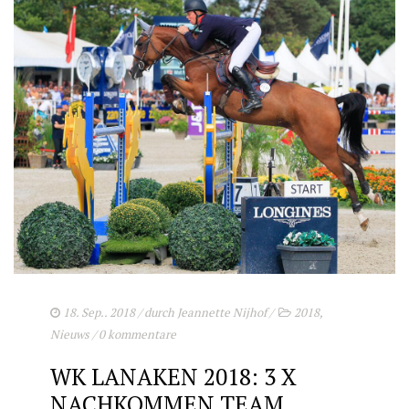
18. Sep.. 2018
/ durch
Jeannette Nijhof
/
2018
,
Nieuws
/
0 kommentare
WK LANAKEN 2018: 3 X
NACHKOMMEN TEAM