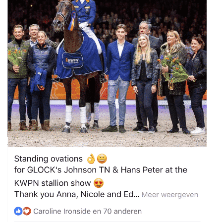
DECKGELDER
VIDEOS
EU-STATION
ICSI
ALLGEMEINE GESCHÄFTSBEDINGUNGEN
BESTELLFORMULAR
STUTENBETREUUNG
TEAM NIJHOF MARKET
AKTUELLES
KONTAKT