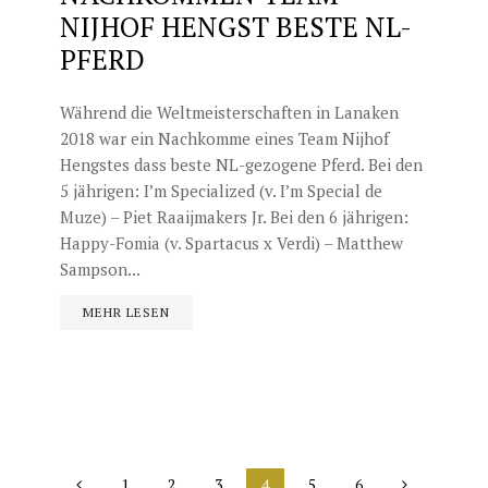
NIJHOF HENGST BESTE NL-
PFERD
Während die Weltmeisterschaften in Lanaken
2018 war ein Nachkomme eines Team Nijhof
Hengstes dass beste NL-gezogene Pferd. Bei den
5 jährigen: I’m Specialized (v. I’m Special de
Muze) – Piet Raaijmakers Jr. Bei den 6 jährigen:
Happy-Fomia (v. Spartacus x Verdi) – Matthew
Sampson...
MEHR LESEN
1
2
3
4
5
6