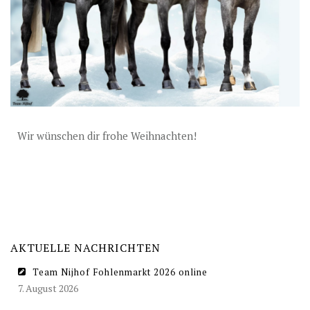
DECKGELDER
VIDEOS
EU-STATION
ICSI
ALLGEMEINE GESCHÄFTSBEDINGUNGEN
Wir wünschen dir frohe Weihnachten!
BESTELLFORMULAR
STUTENBETREUUNG
TEAM NIJHOF MARKET
AKTUELLES
AKTUELLE NACHRICHTEN
KONTAKT
Team Nijhof Fohlenmarkt 2026 online
7. August 2026