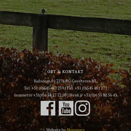
ORT & KONTAKT
Kulsdom 9 | 7274 EG Geesteren NL
Tel. +31 (0)545 481 259 | Fax. +31 (0)545 481 271
Jeannette +31(0)6 54 27 72 50 | Henk jr +31(0)6 55 82 56 43
Website by
Newmore