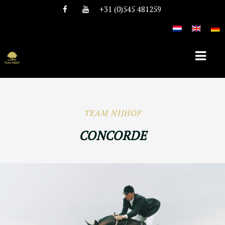
+31 (0)545 481259
HOME
TEAM NIJHOF
ÜBER TEAM NIJHOF
CONCORDE
GESCHICHTE
TEAM
STELLEN
HENGSTE