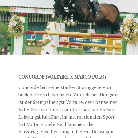
DECKGELDER
VIDEOS
EU-STATION
ICSI
ALLGEMEINE GESCHÄFTSBEDINGUNGEN
BESTELLFORMULAR
CONCORDE (VOLTAIRE X MARCO POLO)
STUTENBETREUUNG
Concorde hat seine starken Springgene von
TEAM NIJHOF MARKET
beiden Eltern bekommen. Vater dieses Hengstes
ist der Stempelhengst Voltaire, der über seinen
AKTUELLES
Vater Furioso II und über Gotthard allerbestes
KONTAKT
Leistungsblut führt. Im internationalen Sport
hat Voltaire viele Nachkommen, die
hervorragende Leistungen liefern. Deswegen