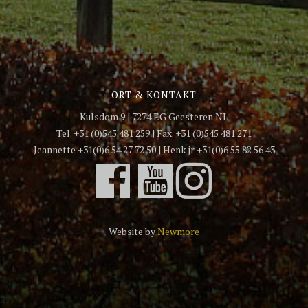
ORT & KONTAKT
Kulsdom 9 | 7274 EG Geesteren NL
Tel. +31 (0)545 481 259 | Fax. +31 (0)545 481 271
Jeannette +31(0)6 54 27 72 50 | Henk jr +31(0)6 55 82 56 43
Website by
Newmore