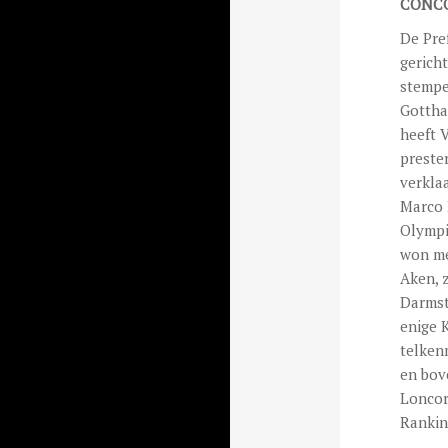
CONCO
De Pre
gerich
stempel
Gottha
heeft 
prester
verkla
Marco 
Olympi
won me
Aken, 
Darmst
enige 
telken
en bov
Loncor
Rankin