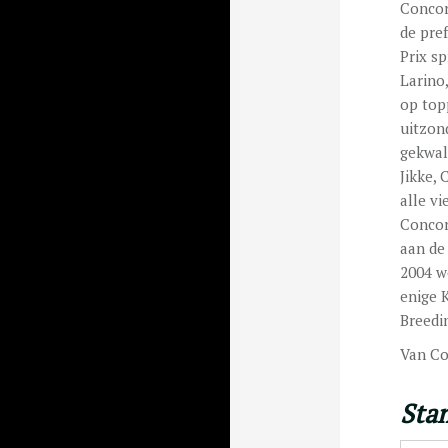
Concor
de pre
Prix s
Larino
op top
uitzon
gekwali
Jikke,
alle v
Concor
aan de 
2004 w
enige 
Breedi
Van Co
Sta