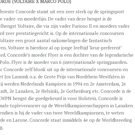
RDE (VOLTAIRE X MARCO POLO)
ferente Concorde stamt uit een zeer sterk op de springsport
te vader- en moederlijn. De vader van deze hengst is de
hengst Voltaire, die via zijn vader Furioso II en moeders vader
rd zeer prestatiegericht is. Op de internationale concoursen
Voltaire een groot aantal nakomelingen die fantastisch
en. Voltaire is hierdoor al op jonge leeftijd ‘keur-preferent’
ard. Concorde’s moeder Flyer is een dochter van de legendarische
Polo. Flyer is de moeder van 6 (inter)nationale springpaarden.
c Concorde zelf blonk uit op de internationale concoursen en
t Jos Lansink o.a. de Grote Prijs van Nordrhein-Westfalen in
zij werden Nederlands Kampioen in 1994 en 2e Amsterdam, 2e
adt, 2e Lanaken, 2e Helsinki, 2e Gothenburg etc. Concorde is de
KWPN hengst die goedgekeurd is voor Holstein. Concorde is
male topleverancier op de Wereldkampioenschappen in Lanaken
endien is hij de vader van twee Wereldkampioenen, te weten
de en Larone. Concorde staat inmiddels 4e op de Worldbreeding
g.