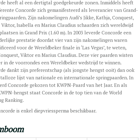
de heeft al een dertigtal goedgekeurde zonen. Inmiddels heeft
ferente Concorde zich gemanifesteerd als leverancier van Grand-
pringpaarden. Zijn nakomelingen Audi’s Jikke, Kathja, Conquest,
, Viktor, Isabella en Marius Claudius schaarden zich wereldwijd
plaatsen in Grand Prix (1.60 m). In 2003 leverde Concorde een
derlijke prestatie doordat vier van zijn nakomelingen waren
ficeerd voor de Wereldbeker finale in ‘Las Vegas’, te weten,
 Conquest, Viktor en Marius Claudius. Deze vier paarden wisten
ier in de voorrondes een Wereldbeker wedstrijd te winnen.
de dankt zijn preferentschap (als jongste hengst ooit) dan ook
talloze lijst van nationale en internationale springpaarden. In
erd Concorde gekozen tot KWPN-Paard van het Jaar. En als
KWPN-hengst staat Concorde in de top tien van de World
ng Ranking.
ncorde is enkel diepvriessperma beschikbaar.
mboom