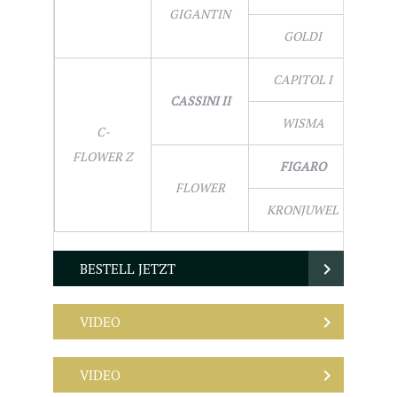
GIGANTIN
GOLDI
CAPITOL I
CASSINI II
WISMA
C-
FLOWER Z
FIGARO
FLOWER
KRONJUWEL
BESTELL JETZT
VIDEO
VIDEO