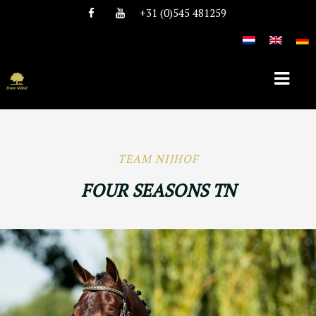
+31 (0)545 481259
HOME
TEAM NIJHOF
ÜBER TEAM NIJHOF
FOUR SEASONS TN
GESCHICHTE
TEAM
STELLEN
HENGSTE