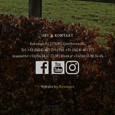
ORT & KONTAKT
Kulsdom 9 | 7274 EG Geesteren NL
Tel. +31 (0)545 481 259 | Fax. +31 (0)545 481 271
Jeannette +31(0)6 54 27 72 50 | Henk jr +31(0)6 55 82 56 43
Website by
Newmore