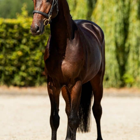
DECKGELDER
VIDEOS
EU-STATION
ICSI
ALLGEMEINE GESCHÄFTSBEDINGUNGEN
BESTELLFORMULAR
STUTENBETREUUNG
TEAM NIJHOF MARKET
AKTUELLES
KONTAKT