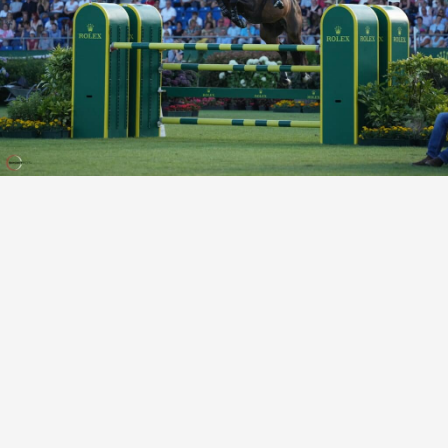
DECKGELDER
VIDEOS
EU-STATION
ICSI
ALLGEMEINE GESCHÄFTSBEDINGUNGEN
BESTELLFORMULAR
STUTENBETREUUNG
TEAM NIJHOF MARKET
AKTUELLES
KONTAKT