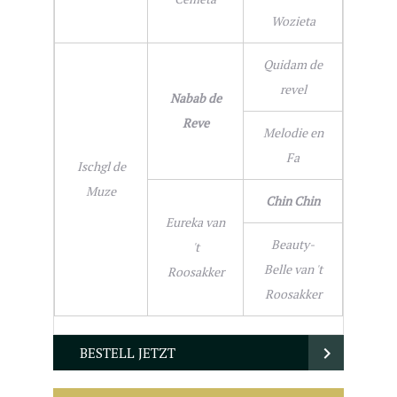
Wozieta
Quidam de
revel
Nabab de
Reve
Melodie en
Fa
Ischgl de
Muze
Chin Chin
Eureka van
Beauty-
't
Belle van 't
Roosakker
Roosakker
BESTELL JETZT