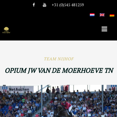
+31 (0)545 481259
HOME
TEAM NIJHOF
ÜBER TEAM NIJHOF
OPIUM JW VAN DE MOERHOEVE TN
GESCHICHTE
TEAM
STELLEN
HENGSTE