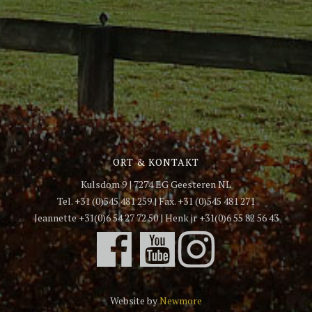
ORT & KONTAKT
Kulsdom 9 | 7274 EG Geesteren NL
Tel. +31 (0)545 481 259 | Fax. +31 (0)545 481 271
Jeannette +31(0)6 54 27 72 50 | Henk jr +31(0)6 55 82 56 43
Website by
Newmore