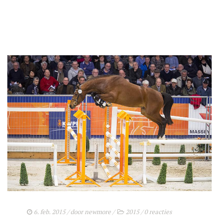
6. feb. 2015
/ door
newmore
/
2015
/
0 reacties