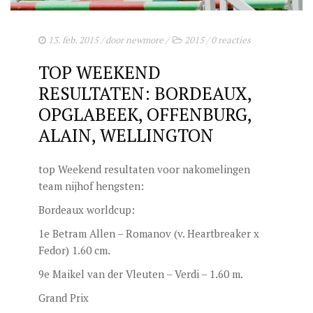
DEKGELDEN
VIDEO’S
13. feb. 2015
/ door
newmore
/
2015
/
0 reacties
EU-STATION
TOP WEEKEND
ICSI
RESULTATEN: BORDEAUX,
OPGLABEEK, OFFENBURG,
ALGEMENE VOORWAARDEN
ALAIN, WELLINGTON
MERRIEBEGELEIDING
top Weekend resultaten voor nakomelingen
BESTELFORMULIER
team nijhof hengsten:
NIEUWS
Bordeaux worldcup:
TEAM NIJHOF MARKET
1e Betram Allen – Romanov (v. Heartbreaker x
Fedor) 1.60 cm.
CONTACT
9e Maikel van der Vleuten – Verdi – 1.60 m.
Grand Prix