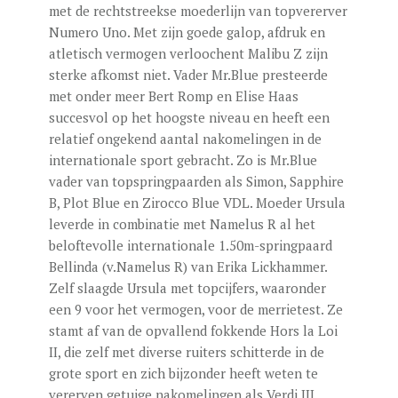
met de rechtstreekse moederlijn van topvererver
Numero Uno. Met zijn goede galop, afdruk en
atletisch vermogen verloochent Malibu Z zijn
sterke afkomst niet. Vader Mr.Blue presteerde
met onder meer Bert Romp en Elise Haas
succesvol op het hoogste niveau en heeft een
relatief ongekend aantal nakomelingen in de
internationale sport gebracht. Zo is Mr.Blue
vader van topspringpaarden als Simon, Sapphire
B, Plot Blue en Zirocco Blue VDL. Moeder Ursula
leverde in combinatie met Namelus R al het
beloftevolle internationale 1.50m-springpaard
Bellinda (v.Namelus R) van Erika Lickhammer.
Zelf slaagde Ursula met topcijfers, waaronder
een 9 voor het vermogen, voor de merrietest. Ze
stamt af van de opvallend fokkende Hors la Loi
II, die zelf met diverse ruiters schitterde in de
grote sport en zich bijzonder heeft weten te
vererven getuige nakomelingen als Verdi III,