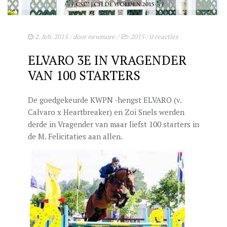
2. feb. 2015
/ door
newmore
/
2015
/
0 reacties
ELVARO 3E IN VRAGENDER
VAN 100 STARTERS
De goedgekeurde KWPN -hengst ELVARO (v.
Calvaro x Heartbreaker) en Zoi Snels werden
derde in Vragender van maar liefst 100 starters in
de M. Felicitaties aan allen.