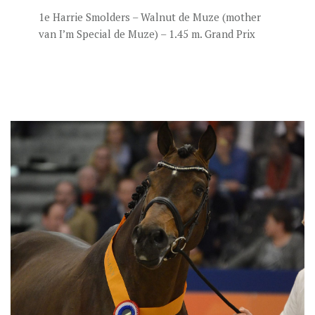
1e Harrie Smolders – Walnut de Muze (mother
van I’m Special de Muze) – 1.45 m. Grand Prix