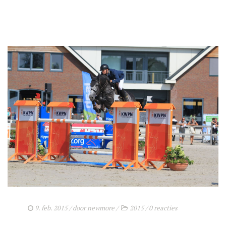
9. feb. 2015
/ door
newmore
/
2015
/
0 reacties