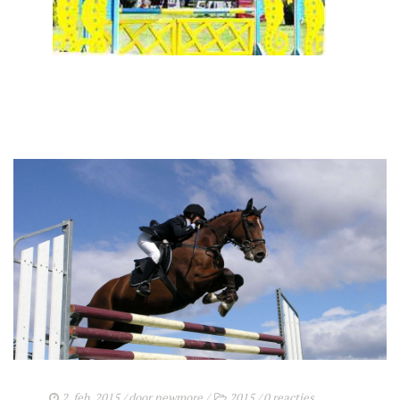
2. feb. 2015
/ door
newmore
/
2015
/
0 reacties