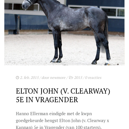
2. feb. 2015
/ door
newmore
/
2015
/
0 reacties
ELTON JOHN (V. CLEARWAY)
5E IN VRAGENDER
Hanno Ellerman eindigde met de kwpn
goedgekeurde hengst Elton John (v. Clearway x
Kannan) 5e in Vragender (van 100 starters).