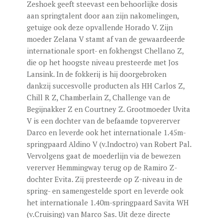
Zeshoek geeft steevast een behoorlijke dosis
aan springtalent door aan zijn nakomelingen,
getuige ook deze opvallende Horado V. Zijn
moeder Zelana V stamt af van de gewaardeerde
internationale sport- en fokhengst Chellano Z,
die op het hoogste niveau presteerde met Jos
Lansink. In de fokkerij is hij doorgebroken
dankzij succesvolle producten als HH Carlos Z,
Chill R Z, Chamberlain Z, Challenge van de
Begijnakker Z en Courtney Z. Grootmoeder Uvita
V is een dochter van de befaamde topvererver
Darco en leverde ook het internationale 1.45m-
springpaard Aldino V (v.Indoctro) van Robert Pal.
Vervolgens gaat de moederlijn via de bewezen
vererver Hemmingway terug op de Ramiro Z-
dochter Evita. Zij presteerde op Z-niveau in de
spring- en samengestelde sport en leverde ook
het internationale 1.40m-springpaard Savita WH
(v.Cruising) van Marco Sas. Uit deze directe