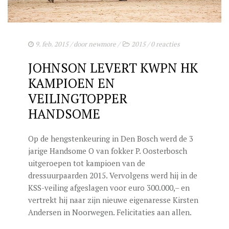
9. feb. 2015
/ door
newmore
/
2015
/
0 reacties
JOHNSON LEVERT KWPN HK
KAMPIOEN EN
VEILINGTOPPER
HANDSOME
Op de hengstenkeuring in Den Bosch werd de 3
jarige Handsome O van fokker P. Oosterbosch
uitgeroepen tot kampioen van de
dressuurpaarden 2015. Vervolgens werd hij in de
KSS-veiling afgeslagen voor euro 300.000,– en
vertrekt hij naar zijn nieuwe eigenaresse Kirsten
Andersen in Noorwegen. Felicitaties aan allen.