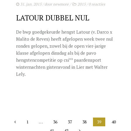
31. jan. 2015
/ door
newmore
/
2015
/
0 reacties
LATOUR DUBBEL NUL
De bwp goedgekeurde hengst Latour (v. Darco x
Malito de Reves) heeft afgelopen week twee nul
rondes gelopen, zowel bij de open vier-jarige
klasse afgelopen dinsdag als bij de pavo
hengstencompetitie op csi** paardensport
winternachten gisteravond in Lier met Walter
Lely.
1
…
36
37
38
39
40
41
42