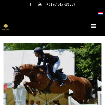
+31 (0)545 481259
HOME
OVER TEAM NIJHOF
HISTORIE
TEAM
VACATURES
DEKHENGSTEN