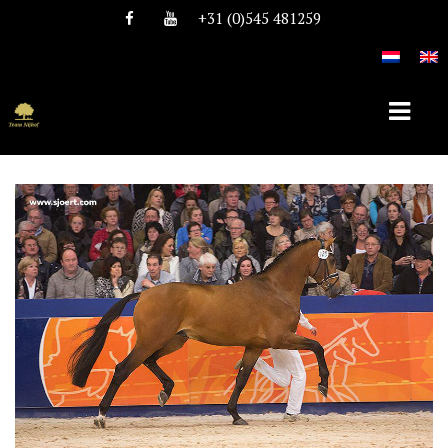
+31 (0)545 481259
HOME
OVER TEAM NIJHOF
HISTORIE
TEAM
VACATURES
DEKHENGSTEN