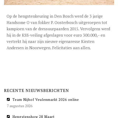
DEKGELDEN
VIDEO’S
Op de hengstenkeuring in Den Bosch werd de 3 jarige
Handsome O van fokker P. Oosterbosch uitgeroepen tot
EU-STATION
kampioen van de dressuurpaarden 2015. Vervolgens werd
ICSI
hij in de KSS-veiling afgeslagen voor euro 300.000,– en
vertrekt hij naar zijn nieuwe eigenaresse Kirsten
ALGEMENE VOORWAARDEN
Andersen in Noorwegen. Felicitaties aan allen.
MERRIEBEGELEIDING
BESTELFORMULIER
NIEUWS
TEAM NIJHOF MARKET
RECENTE NIEUWSBERICHTEN
CONTACT
Team Nijhof Veulenmarkt 2026 online
7 augustus 2026
Hengstenshow 28 Maart