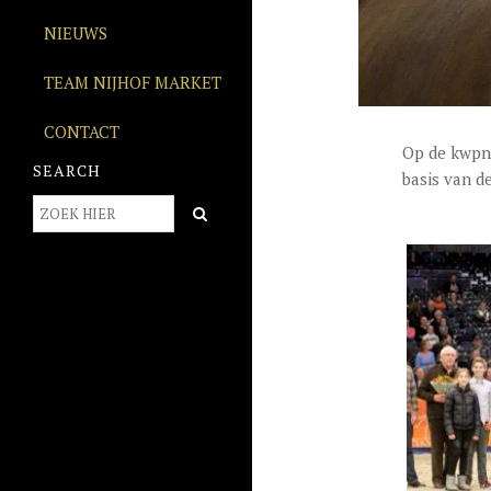
NIEUWS
TEAM NIJHOF MARKET
CONTACT
Op de kwpn-
SEARCH
basis van de