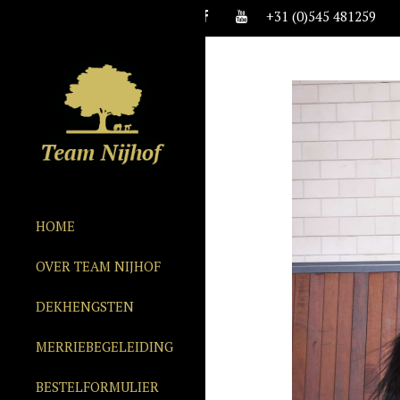
+31 (0)545 481259
HOME
OVER TEAM NIJHOF
DEKHENGSTEN
MERRIEBEGELEIDING
BESTELFORMULIER