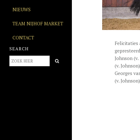
NIEUWS
TEAM NIJHOF MARKET
CONTACT
Felicitatie
SEARCH
gepresteerd
Johnson (v.
(v. Johnson
Georges va
(v. Johnson