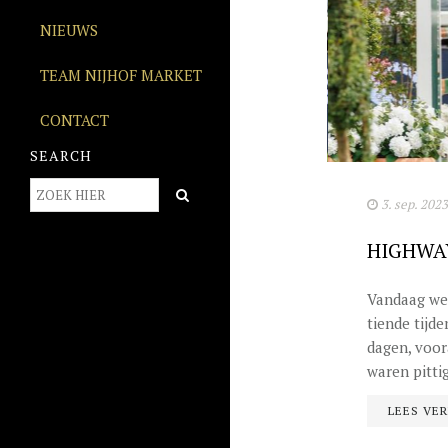
NIEUWS
TEAM NIJHOF MARKET
CONTACT
SEARCH
3. sep. 2023
HIGHWAY
Vandaag we
tiende tijd
dagen, voor
waren pittig
LEES VE