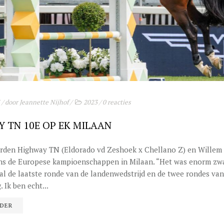
/ door
Jeannette Nijhof
/
2023
/
0 reacties
 TN 10E OP EK MILAAN
rden Highway TN (Eldorado vd Zeshoek x Chellano Z) en Willem
ens de Europese kampioenschappen in Milaan. “Het was enorm zwa
al de laatste ronde van de landenwedstrijd en de twee rondes va
. Ik ben echt...
RDER