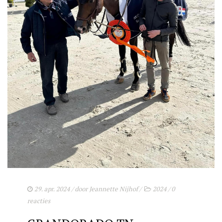
DEKGELDEN
VIDEO’S
EU-STATION
ICSI
ALGEMENE VOORWAARDEN
MERRIEBEGELEIDING
BESTELFORMULIER
NIEUWS
TEAM NIJHOF MARKET
CONTACT
29. apr. 2024
/ door
Jeannette Nijhof
/
2024
/
0
reacties