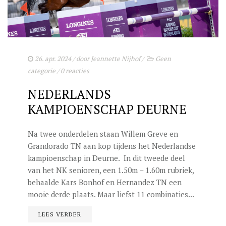
26. apr. 2024
/ door
Jeannette Nijhof
/
Geen
categorie
/
0 reacties
NEDERLANDS
KAMPIOENSCHAP DEURNE
Na twee onderdelen staan Willem Greve en
Grandorado TN aan kop tijdens het Nederlandse
kampioenschap in Deurne. In dit tweede deel
van het NK senioren, een 1.50m – 1.60m rubriek,
behaalde Kars Bonhof en Hernandez TN een
mooie derde plaats. Maar liefst 11 combinaties...
LEES VERDER