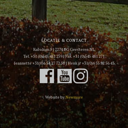
LOCATIE & CONTACT
Kulsdom 9 | 7274 EG Geesteren NL
Tel. +31 (0)545 481 259 | Fax. +31 (0)545 481 271
Jeannette +31(0)6 54 27 72 50 | Henk jr +31(0)6 55 82 56 43
Website by
Newmore