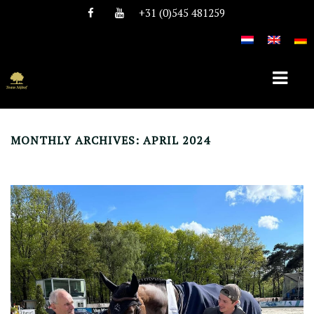
+31 (0)545 481259
MONTHLY ARCHIVES: APRIL 2024
HOME
OVER TEAM NIJHOF
HISTORIE
TEAM
VACATURES
DEKHENGSTEN