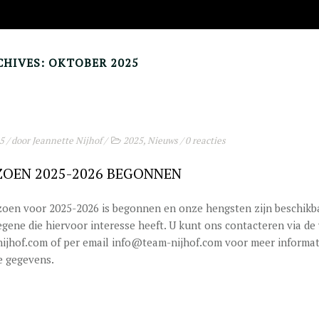
HIVES: OKTOBER 2025
25
/ door
Jeannette Nijhof
/
2025
,
Nieuws
/
0 reacties
IZOEN 2025-2026 BEGONNEN
izoen voor 2025-2026 is begonnen en onze hengsten zijn beschikb
egene die hiervoor interesse heeft. U kunt ons contacteren via de
jhof.com of per email info@team-nijhof.com voor meer informat
e gegevens.