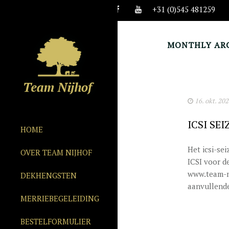
+31 (0)545 481259
MONTHLY ARC
16. okt. 20
ICSI SE
HOME
Het icsi-se
OVER TEAM NIJHOF
ICSI voor d
www.team-ni
DEKHENGSTEN
aanvullend
MERRIEBEGELEIDING
BESTELFORMULIER