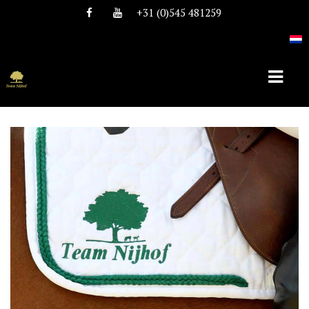
+31 (0)545 481259
HOME
OVER TEAM NIJHOF
HISTORIE
TEAM
VACATURES
DEKHENGSTEN