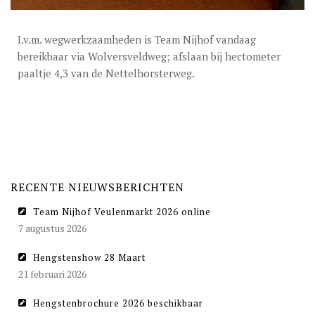
DEKGELDEN
VIDEO’S
I.v.m. wegwerkzaamheden is Team Nijhof vandaag
bereikbaar via Wolversveldweg; afslaan bij hectometer
EU-STATION
paaltje 4,3 van de Nettelhorsterweg.
ICSI
ALGEMENE VOORWAARDEN
MERRIEBEGELEIDING
BESTELFORMULIER
RECENTE NIEUWSBERICHTEN
NIEUWS
Team Nijhof Veulenmarkt 2026 online
7 augustus 2026
TEAM NIJHOF MARKET
Hengstenshow 28 Maart
CONTACT
21 februari 2026
Hengstenbrochure 2026 beschikbaar