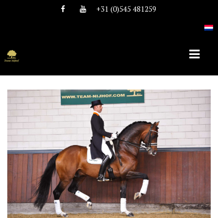
+31 (0)545 481259
HOME
OVER TEAM NIJHOF
HISTORIE
TEAM
VACATURES
DEKHENGSTEN