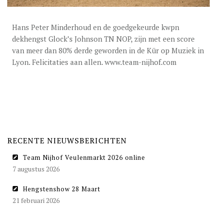
DEKGELDEN
VIDEO’S
Hans Peter Minderhoud en de goedgekeurde kwpn
dekhengst Glock’s Johnson TN NOP, zijn met een score
EU-STATION
van meer dan 80% derde geworden in de Kür op Muziek in
ICSI
Lyon. Felicitaties aan allen. www.team-nijhof.com
ALGEMENE VOORWAARDEN
MERRIEBEGELEIDING
BESTELFORMULIER
RECENTE NIEUWSBERICHTEN
NIEUWS
Team Nijhof Veulenmarkt 2026 online
TEAM NIJHOF MARKET
7 augustus 2026
CONTACT
Hengstenshow 28 Maart
21 februari 2026