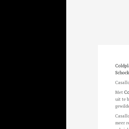
Coldpl
Schock
Casall
Met
Co
uit te
gewild
Casall
meer r