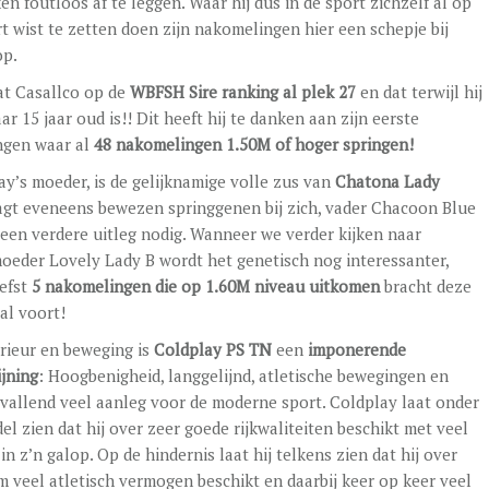
en foutloos af te leggen. Waar hij dus in de sport zichzelf al op
t wist te zetten doen zijn nakomelingen hier een schepje bij
p.
at Casallco op de
WBFSH Sire ranking al plek 27
en dat terwijl hij
r 15 jaar oud is!! Dit heeft hij te danken aan zijn eerste
ngen waar al
48 nakomelingen 1.50M of hoger springen!
ay’s moeder, is de gelijknamige volle zus van
Chatona Lady
gt eveneens bewezen springgenen bij zich, vader Chacoon Blue
geen verdere uitleg nodig. Wanneer we verder kijken naar
oeder Lovely Lady B wordt het genetisch nog interessanter,
iefst
5 nakomelingen die op 1.60M niveau uitkomen
bracht deze
 al voort!
erieur en beweging is
Coldplay PS TN
een
imponerende
ijning
: Hoogbenigheid, langgelijnd, atletische bewegingen en
vallend veel aanleg voor de moderne sport. Coldplay laat onder
el zien dat hij over zeer goede rijkwaliteiten beschikt met veel
in z’n galop. Op de hindernis laat hij telkens zien dat hij over
m veel atletisch vermogen beschikt en daarbij keer op keer veel