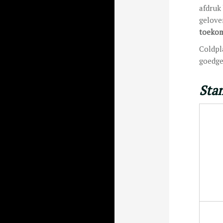
afdruk
gelove
toekom
Coldpl
goedge
Sta