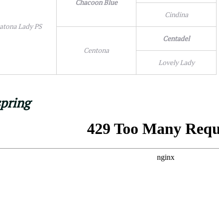
Chacoon Blue
Cindina
atona Lady PS
Centadel
Centona
Lovely Lady
spring