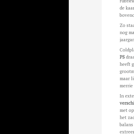
rubriek
de kaar
boveno
Zo sta
nog maa
jaarga
Coldpl
PS
draa
heeft 
grootm
maar l
merrie
In ext
versch
met op
het zad
balans 
extree