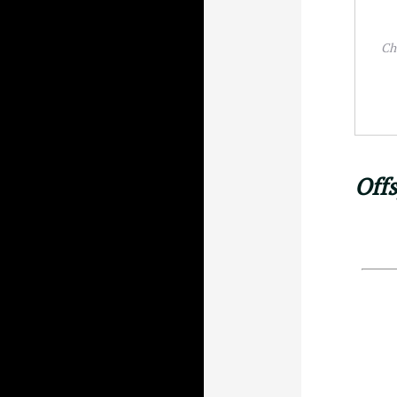
Ch
Off