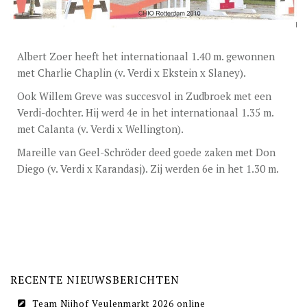
DEKGELDEN
VIDEO’S
Albert Zoer heeft het internationaal 1.40 m. gewonnen
EU-STATION
met Charlie Chaplin (v. Verdi x Ekstein x Slaney).
ICSI
Ook Willem Greve was succesvol in Zudbroek met een
Verdi-dochter. Hij werd 4e in het internationaal 1.35 m.
ALGEMENE VOORWAARDEN
met Calanta (v. Verdi x Wellington).
MERRIEBEGELEIDING
Mareille van Geel-Schröder deed goede zaken met Don
Diego (v. Verdi x Karandasj). Zij werden 6e in het 1.30 m.
BESTELFORMULIER
NIEUWS
TEAM NIJHOF MARKET
CONTACT
RECENTE NIEUWSBERICHTEN
Team Nijhof Veulenmarkt 2026 online