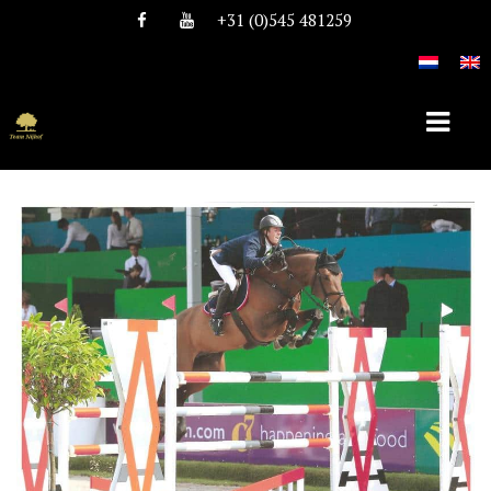
+31 (0)545 481259
HOME
OVER TEAM NIJHOF
HISTORIE
TEAM
VACATURES
DEKHENGSTEN