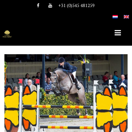
+31 (0)545 481259
HOME
OVER TEAM NIJHOF
HISTORIE
TEAM
VACATURES
DEKHENGSTEN