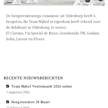
DEKGELDEN
VIDEO’S
De hengstenkeurings commissie uit Oldenburg heeft 6
EU-STATION
hengsten, die Team Nijhof in eigenkom heeft erkend voor
de dekdienst in Oldenburg, te weten:
ICSI
El Clarimo, I’m Special de Muze, Grandorado TN, Guidam
Sohn, Latour en Elvaro.
ALGEMENE VOORWAARDEN
MERRIEBEGELEIDING
BESTELFORMULIER
NIEUWS
RECENTE NIEUWSBERICHTEN
TEAM NIJHOF MARKET
Team Nijhof Veulenmarkt 2026 online
CONTACT
7 augustus 2026
Hengstenshow 28 Maart
21 februari 2026