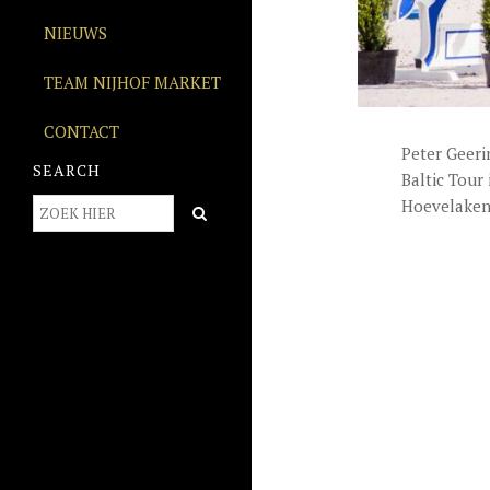
NIEUWS
TEAM NIJHOF MARKET
CONTACT
Peter Geeri
SEARCH
Baltic Tour
Hoevelaken. 