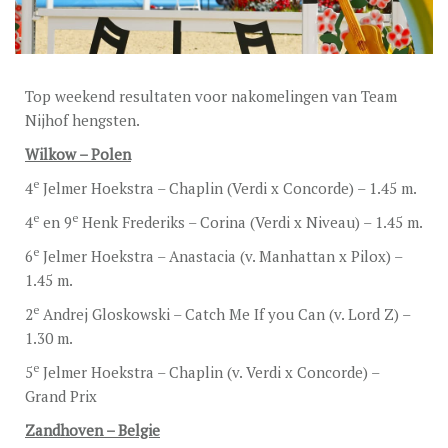
DEKGELDEN
VIDEO’S
EU-STATION
Top weekend resultaten voor nakomelingen van Team
Nijhof hengsten.
ICSI
Wilkow – Polen
ALGEMENE VOORWAARDEN
e
4
Jelmer Hoekstra – Chaplin (Verdi x Concorde) – 1.45 m.
MERRIEBEGELEIDING
e
e
4
en 9
Henk Frederiks – Corina (Verdi x Niveau) – 1.45 m.
BESTELFORMULIER
e
6
Jelmer Hoekstra – Anastacia (v. Manhattan x Pilox) –
1.45 m.
NIEUWS
e
2
Andrej Gloskowski – Catch Me If you Can (v. Lord Z) –
TEAM NIJHOF MARKET
1.30 m.
e
5
Jelmer Hoekstra – Chaplin (v. Verdi x Concorde) –
CONTACT
Grand Prix
Zandhoven – Belgie