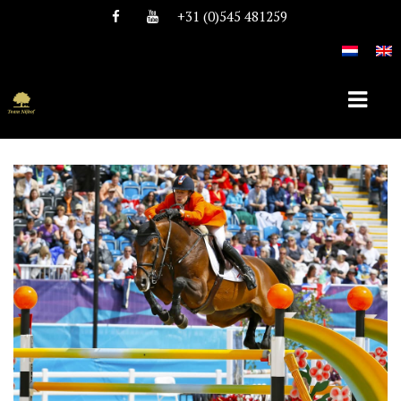
+31 (0)545 481259
HOME
OVER TEAM NIJHOF
HISTORIE
TEAM
VACATURES
DEKHENGSTEN