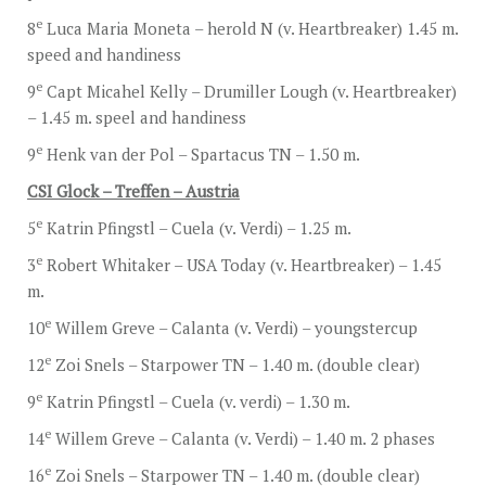
e
8
Luca Maria Moneta – herold N (v. Heartbreaker) 1.45 m.
speed and handiness
e
9
Capt Micahel Kelly – Drumiller Lough (v. Heartbreaker)
– 1.45 m. speel and handiness
e
9
Henk van der Pol – Spartacus TN – 1.50 m.
CSI Glock – Treffen – Austria
e
5
Katrin Pfingstl – Cuela (v. Verdi) – 1.25 m.
e
3
Robert Whitaker – USA Today (v. Heartbreaker) – 1.45
m.
e
10
Willem Greve – Calanta (v. Verdi) – youngstercup
e
12
Zoi Snels – Starpower TN – 1.40 m. (double clear)
e
9
Katrin Pfingstl – Cuela (v. verdi) – 1.30 m.
e
14
Willem Greve – Calanta (v. Verdi) – 1.40 m. 2 phases
e
16
Zoi Snels – Starpower TN – 1.40 m. (double clear)