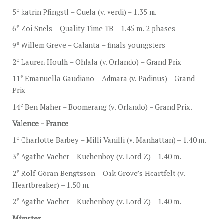
e
5
katrin Pfingstl – Cuela (v. verdi) – 1.35 m.
e
6
Zoi Snels – Quality Time TB – 1.45 m. 2 phases
e
9
Willem Greve – Calanta – finals youngsters
e
2
Lauren Houfh – Ohlala (v. Orlando) – Grand Prix
e
11
Emanuella Gaudiano – Admara (v. Padinus) – Grand
Prix
e
14
Ben Maher – Boomerang (v. Orlando) – Grand Prix.
Valence – France
e
1
Charlotte Barbey – Milli Vanilli (v. Manhattan) – 1.40 m.
e
3
Agathe Vacher – Kuchenboy (v. Lord Z) – 1.40 m.
e
2
Rolf-Göran Bengtsson – Oak Grove’s Heartfelt (v.
Heartbreaker) – 1.50 m.
e
2
Agathe Vacher – Kuchenboy (v. Lord Z) – 1.40 m.
Münster