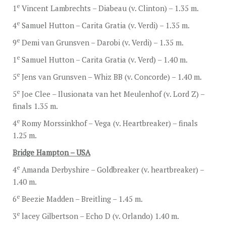
e
1
Vincent Lambrechts – Diabeau (v. Clinton) – 1.35 m.
e
4
Samuel Hutton – Carita Gratia (v. Verdi) – 1.35 m.
e
9
Demi van Grunsven – Darobi (v. Verdi) – 1.35 m.
e
1
Samuel Hutton – Carita Gratia (v. Verd) – 1.40 m.
e
5
Jens van Grunsven – Whiz BB (v. Concorde) – 1.40 m.
e
5
Joe Clee – Ilusionata van het Meulenhof (v. Lord Z) –
finals 1.35 m.
e
4
Romy Morssinkhof – Vega (v. Heartbreaker) – finals
1.25 m.
Bridge Hampton – USA
e
4
Amanda Derbyshire – Goldbreaker (v. heartbreaker) –
1.40 m.
e
6
Beezie Madden – Breitling – 1.45 m.
e
3
lacey Gilbertson – Echo D (v. Orlando) 1.40 m.