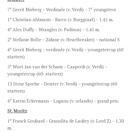
e
e
7
Gerrit Nieberg – Verdinale (v. Verdi) – 7
youngsters
e
1
Christian Ahlmann – Barco (v. Burggraaf) – 1.45 m.
e
4
Alex Duffy – Wrangler (v. Padinus) – 1.45 m.
e
2
Stefanie Bolte – Zidane (v. Heartbreaker) – national S
e
4
Gerrit Nieberg – verdinale (v. Verdi) – youngstercup (60
starters)
e
5
Woet-Jan van der Schans – Caaperdi (v. Verdi) –
youngstercup (60- starters)
13 Jörne Sprehe – Deister (v. Verdi) – youngstercup (60
starters)
e
4
Katrin Eckermann – Lugano (v. orlando) – grand prix.
St. Moritz
e
1
Franck Goubard – Granulita de Laubry (v. Lord Z) – 1.30
m.