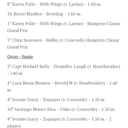
e
8
Karen Polle – With Wings (v. Larino) – 1.60 m.
10. Beeze Madden – Breitling – 1.60 m.
e
1
Karen Polle – With Wings (v. Larino) – Hampton Classic
Grand Prix
e
3
Chris Sorensen – Bobby (v. Concorde) Hampton Classic
Grand Prix
Gyon – Spain
e
2
Capt Michael Kelly – Drumiller Lough (v. Heartbreaker)
– 140 m.
e
4
Luca Maria Moneta – Herold N (v. Hearbreaker) – 1.40
m.
e
4
Jerome Gucry – Zojasper (v. Concorde) – 1.50 m.
e
10
Santiago Nunez Riva – Vidar (v. Concorde) – 1.50 m.
e
4
Jerome Gucry – Zojasper (v. Concorde) – 1.50 m. – 2
phases