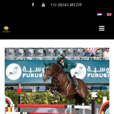
+31 (0)545 481259
HOME
OVER TEAM NIJHOF
HISTORIE
TEAM
VACATURES
DEKHENGSTEN