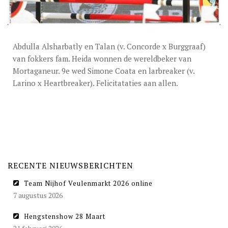
DEKGELDEN
VIDEO’S
EU-STATION
Abdulla Alsharbatly en Talan (v. Concorde x Burggraaf)
van fokkers fam. Heida wonnen de wereldbeker van
ICSI
Mortaganeur. 9e wed Simone Coata en larbreaker (v.
Larino x Heartbreaker). Felicitataties aan allen.
ALGEMENE VOORWAARDEN
MERRIEBEGELEIDING
BESTELFORMULIER
NIEUWS
RECENTE NIEUWSBERICHTEN
TEAM NIJHOF MARKET
Team Nijhof Veulenmarkt 2026 online
CONTACT
7 augustus 2026
Hengstenshow 28 Maart