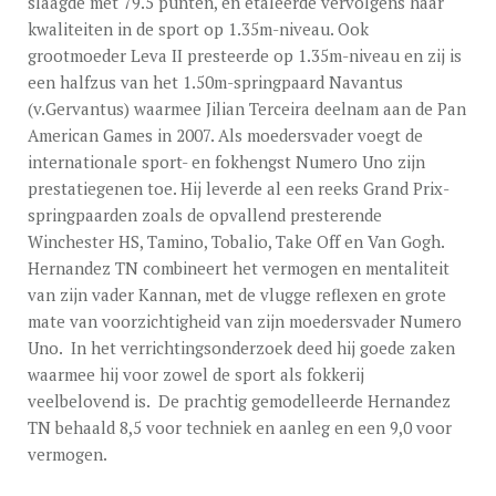
slaagde met 79.5 punten, en etaleerde vervolgens haar
kwaliteiten in de sport op 1.35m-niveau. Ook
grootmoeder Leva II presteerde op 1.35m-niveau en zij is
een halfzus van het 1.50m-springpaard Navantus
(v.Gervantus) waarmee Jilian Terceira deelnam aan de Pan
American Games in 2007. Als moedersvader voegt de
internationale sport- en fokhengst Numero Uno zijn
prestatiegenen toe. Hij leverde al een reeks Grand Prix-
springpaarden zoals de opvallend presterende
Winchester HS, Tamino, Tobalio, Take Off en Van Gogh.
Hernandez TN combineert het vermogen en mentaliteit
van zijn vader Kannan, met de vlugge reflexen en grote
mate van voorzichtigheid van zijn moedersvader Numero
Uno. In het verrichtingsonderzoek deed hij goede zaken
waarmee hij voor zowel de sport als fokkerij
veelbelovend is. De prachtig gemodelleerde Hernandez
TN behaald 8,5 voor techniek en aanleg en een 9,0 voor
vermogen.