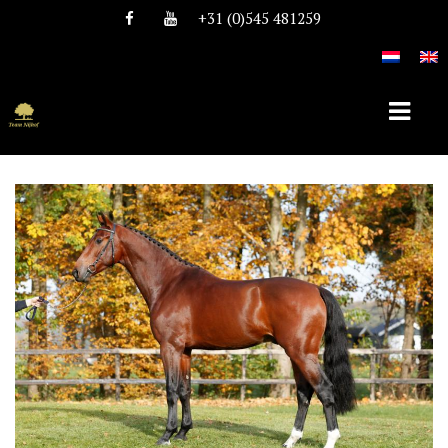
+31 (0)545 481259
HOME
OVER TEAM NIJHOF
HISTORIE
TEAM
VACATURES
DEKHENGSTEN