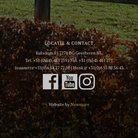
LOCATIE & CONTACT
Kulsdom 9 | 7274 EG Geesteren NL
Tel. +31 (0)545 481 259 | Fax. +31 (0)545 481 271
Jeannette +31(0)6 54 27 72 50 | Henk jr +31(0)6 55 82 56 43
Website by
Newmore