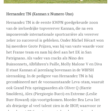
DEKGELDEN
VIDEO’S
Hernandez TN (Kannan x Numero Uno)
EU-STATION
Hernandez TN is de eerste KWPN goedgekeurde zoon
van de invloedrijke topvererver Kannan, die na een
ICSI
imponerende internationale sportcarrière als vererver
zeker zo succesvol is gebleken. Onder Michel Hécart won
ALGEMENE VOORWAARDEN
hij meerdere Grote Prijzen, was hij van vaste waarde voor
MERRIEBEGELEIDING
het Franse team en nam hij deel aan het EK in San
Patrignano. Als vader van cracks als Nino des
BESTELFORMULIER
Buissonnets, Albführen’s Paille, Molly Malone V en Diva
II staat Kannan al jarenlang bovenaan in de WBFSH
NIEUWS
sireranking. In de pedigree van Hernandez TN is hij
gecombineerd met de vooraanstaande Leva-stam, waaruit
TEAM NIJHOF MARKET
ook Grand Prix-springpaarden als Oliver Q (Harrie
CONTACT
Smolders), Alex (Piergiorgio Bucci) en Extreme (Leslie
Burr-Howard) zijn voortgekomen. Moeder Bea Leva liet
als driejarige al veel talent zien in de IBOP, waarvoor ze