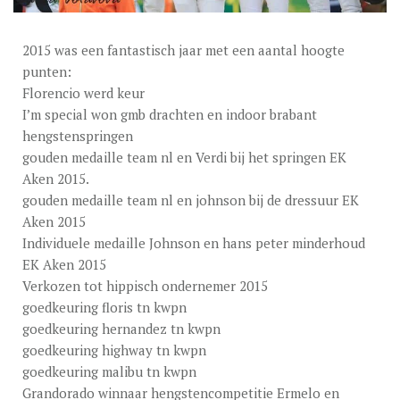
DEKGELDEN
VIDEO’S
2015 was een fantastisch jaar met een aantal hoogte
punten:
EU-STATION
Florencio werd keur
ICSI
I’m special won gmb drachten en indoor brabant
hengstenspringen
ALGEMENE VOORWAARDEN
gouden medaille team nl en Verdi bij het springen EK
Aken 2015.
MERRIEBEGELEIDING
gouden medaille team nl en johnson bij de dressuur EK
Aken 2015
BESTELFORMULIER
Individuele medaille Johnson en hans peter minderhoud
NIEUWS
EK Aken 2015
Verkozen tot hippisch ondernemer 2015
TEAM NIJHOF MARKET
goedkeuring floris tn kwpn
goedkeuring hernandez tn kwpn
CONTACT
goedkeuring highway tn kwpn
goedkeuring malibu tn kwpn
Grandorado winnaar hengstencompetitie Ermelo en