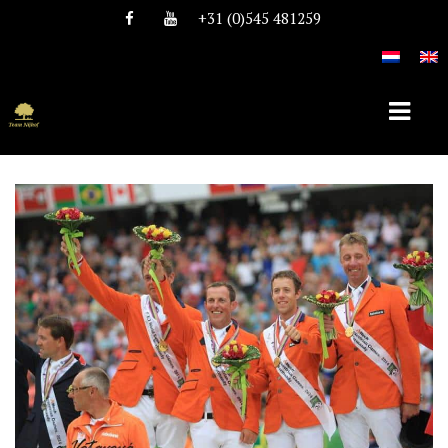
+31 (0)545 481259
HOME
OVER TEAM NIJHOF
HISTORIE
TEAM
VACATURES
DEKHENGSTEN