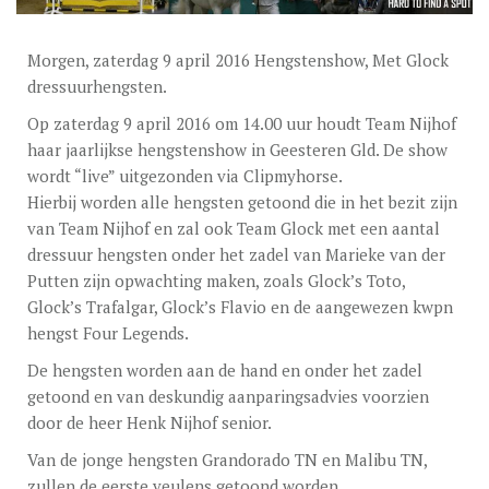
DEKGELDEN
VIDEO’S
Morgen, zaterdag 9 april 2016 Hengstenshow, Met Glock
dressuurhengsten.
EU-STATION
Op zaterdag 9 april 2016 om 14.00 uur houdt Team Nijhof
ICSI
haar jaarlijkse hengstenshow in Geesteren Gld. De show
wordt “live” uitgezonden via Clipmyhorse.
ALGEMENE VOORWAARDEN
Hierbij worden alle hengsten getoond die in het bezit zijn
MERRIEBEGELEIDING
van Team Nijhof en zal ook Team Glock met een aantal
dressuur hengsten onder het zadel van Marieke van der
BESTELFORMULIER
Putten zijn opwachting maken, zoals Glock’s Toto,
Glock’s Trafalgar, Glock’s Flavio en de aangewezen kwpn
NIEUWS
hengst Four Legends.
TEAM NIJHOF MARKET
De hengsten worden aan de hand en onder het zadel
getoond en van deskundig aanparingsadvies voorzien
CONTACT
door de heer Henk Nijhof senior.
Van de jonge hengsten Grandorado TN en Malibu TN,
zullen de eerste veulens getoond worden.