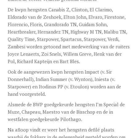
De kwpn hengsten Canabis Z, Clinton, El Clarimo,
Eldorado van de Zeshoek, Elton John, Elvaro, Firestone,
Florencio, Floris, Grandorado TN, Guidam Sohn,
Heartbreaker, Hernandez TN, Highway M TN, Malibu TN,
Quality Time, Starpower, Spartacus, Starpower, Verdi,
Zambesi worden getoond met medewerking van de ruiters
Joyce Lenaerts, Zoi Snels, Willem Greve, Henk van der
Pol, Richard Kapteijn en Bart Bles.
Ook de aangewezen kwpn hengsten Impact (v. Sir
Donnerhall), Indian Summer (v. Wynton), Iniesta (v.
Starpower) en Itodinus PP (v. Etoulon) worden aan de
hand voorgesteld.
Alsmede de BWP goedgekeurde hengsten I’m Special de
Muze, Chapeau, Maestro van de Bisschop en de in
westfalen goedgekeurde Pilothago.
Na afloop vindt er weer het hengsten defilé plaats
waarbij de fokkers in de gelegenheid gesteld worden om