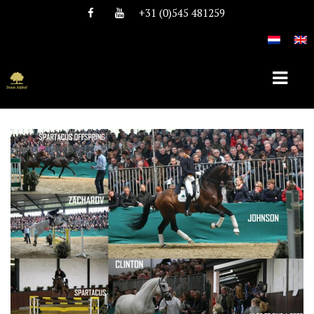
+31 (0)545 481259
HOME
OVER TEAM NIJHOF
HISTORIE
TEAM
VACATURES
DEKHENGSTEN