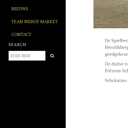
NIEUWS
TEAM NIJHOF MARKET
CONTACT
De Spielber
SEARCH
Heroldsber
goedgekeurd
De duitse r
Fritzens-Sc
Felicitaties