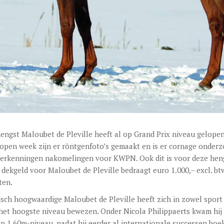
engst Maloubet de Pleville heeft al op Grand Prix niveau gelopen
lopen week zijn er röntgenfoto’s gemaakt en is er cornage onder
 erkenningen nakomelingen voor KWPN. Ook dit is voor deze hen
t dekgeld voor Maloubet de Pleville bedraagt euro 1.000,– excl. bt
ten.
sch hoogwaardige Maloubet de Pleville heeft zich in zowel sport 
 het hoogste niveau bewezen. Onder Nicola Philippaerts kwam hij
op 1.60m-niveau, nadat hij eerder al internationale successen boe