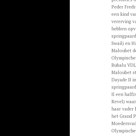
Peder Fredri
een kind va
vererving v
hebben opva
springpaard
Swail) en H
Maloubet de
Olympische
Bubalu VDL,
Maloubet st
Dayade II i
springpaard
II een half
Revel) waar
haar vader 
het Grand P
Moedersvad
Olympische 