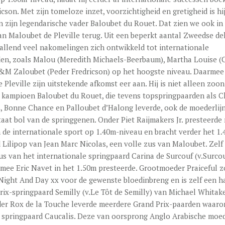
cson. Met zijn tomeloze inzet, voorzichtigheid en gretigheid is hij
n zijn legendarische vader Baloubet du Rouet. Dat zien we ook in
an Maloubet de Pleville terug. Uit een beperkt aantal Zweedse d
llend veel nakomelingen zich ontwikkeld tot internationale
en, zoals Malou (Meredith Michaels-Beerbaum), Martha Louise (
&M Zaloubet (Peder Fredricson) op het hoogste niveau. Daarmee
 Pleville zijn uitstekende afkomst eer aan. Hij is niet alleen zoo
 kampioen Baloubet du Rouet, die tevens topspringpaarden als 
 Bonne Chance en Palloubet d’Halong leverde, ook de moederlij
aat bol van de springgenen. Onder Piet Raijmakers Jr. presteerde
n de internationale sport op 1.40m-niveau en bracht verder het 1
 Lilipop van Jean Marc Nicolas, een volle zus van Maloubet. Zelf
zus van het internationale springpaard Carina de Surcouf (v.Surco
mee Eric Navet in het 1.50m presteerde. Grootmoeder Praiceful z
Night And Day xx voor de gewenste bloedinbreng en is zelf een h
rix-springpaard Semilly (v.Le Tôt de Semilly) van Michael Whitake
er Rox de la Touche leverde meerdere Grand Prix-paarden waaro
springpaard Caucalis. Deze van oorsprong Anglo Arabische moed