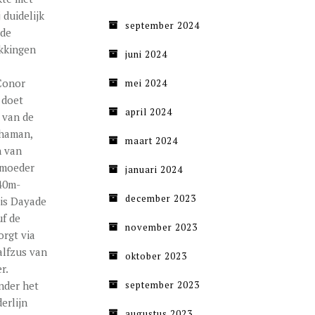
 duidelijk
september 2024
 de
ekkingen
juni 2024
Conor
mei 2024
 doet
april 2024
n van de
Chaman,
maart 2024
n van
 moeder
januari 2024
.40m-
december 2023
 is Dayade
uf de
november 2023
orgt via
alfzus van
oktober 2023
r.
nder het
september 2023
erlijn
augustus 2023