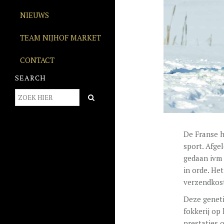
NIEUWS
TEAM NIJHOF MARKET
CONTACT
SEARCH
De Franse h
sport. Afge
gedaan ivm
in orde. He
verzendkos
Deze geneti
fokkerij op
prestaties 