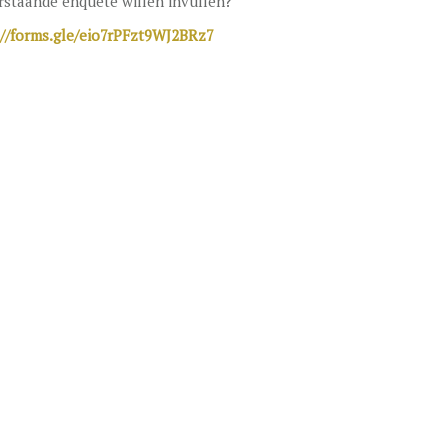
staande enquete willen invullen?
://forms.gle/eio7rPFzt9WJ2BRz7