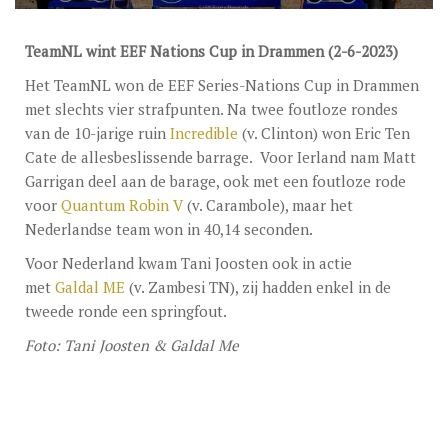
DEKGELDEN
VIDEO’S
TeamNL wint EEF Nations Cup in Drammen (2-6-2023)
EU-STATION
Het TeamNL won de EEF Series-Nations Cup in Drammen
met slechts vier strafpunten. Na twee foutloze rondes
ICSI
van de 10-jarige ruin
Incredible
(v. Clinton) won Eric Ten
Cate de allesbeslissende barrage. Voor Ierland nam Matt
ALGEMENE VOORWAARDEN
Garrigan deel aan de barage, ook met een foutloze rode
voor
Quantum Robin V
(v. Carambole), maar het
MERRIEBEGELEIDING
Nederlandse team won in 40,14 seconden.
BESTELFORMULIER
Voor Nederland kwam Tani Joosten ook in actie
met
Galdal ME
(v. Zambesi TN), zij hadden enkel in de
NIEUWS
tweede ronde een springfout.
TEAM NIJHOF MARKET
Foto: Tani Joosten & Galdal Me
CONTACT