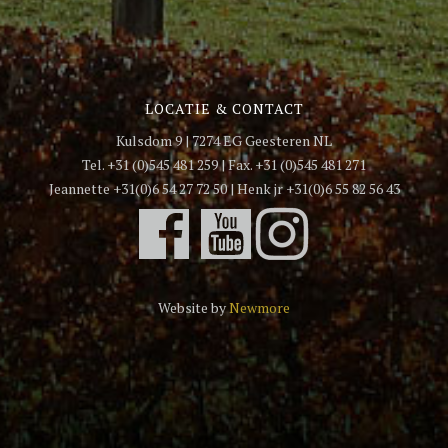
LOCATIE & CONTACT
Kulsdom 9 | 7274 EG Geesteren NL
Tel. +31 (0)545 481 259 | Fax. +31 (0)545 481 271
Jeannette +31(0)6 54 27 72 50 | Henk jr +31(0)6 55 82 56 43
Website by
Newmore