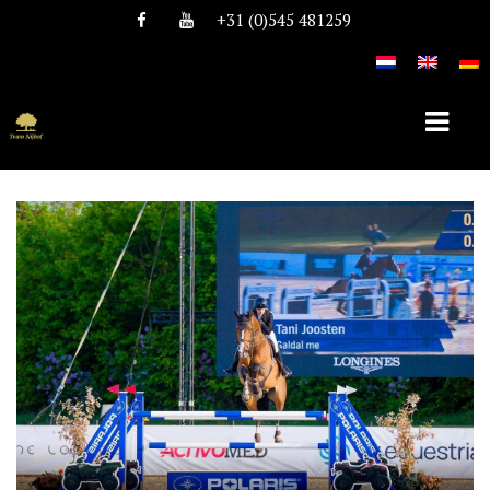
+31 (0)545 481259
HOME
OVER TEAM NIJHOF
HISTORIE
TEAM
VACATURES
DEKHENGSTEN