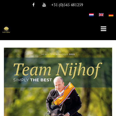
+31 (0)545 481259
HOME
OVER TEAM NIJHOF
HISTORIE
TEAM
VACATURES
DEKHENGSTEN