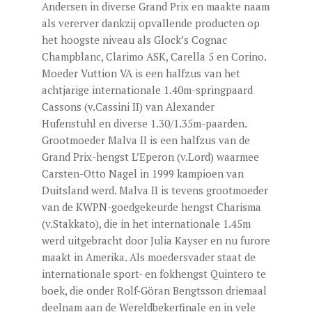
Andersen in diverse Grand Prix en maakte naam
als vererver dankzij opvallende producten op
het hoogste niveau als Glock’s Cognac
Champblanc, Clarimo ASK, Carella 5 en Corino.
Moeder Vuttion VA is een halfzus van het
achtjarige internationale 1.40m-springpaard
Cassons (v.Cassini II) van Alexander
Hufenstuhl en diverse 1.30/1.35m-paarden.
Grootmoeder Malva II is een halfzus van de
Grand Prix-hengst L’Eperon (v.Lord) waarmee
Carsten-Otto Nagel in 1999 kampioen van
Duitsland werd. Malva II is tevens grootmoeder
van de KWPN-goedgekeurde hengst Charisma
(v.Stakkato), die in het internationale 1.45m
werd uitgebracht door Julia Kayser en nu furore
maakt in Amerika. Als moedersvader staat de
internationale sport- en fokhengst Quintero te
boek, die onder Rolf-Göran Bengtsson driemaal
deelnam aan de Wereldbekerfinale en in vele