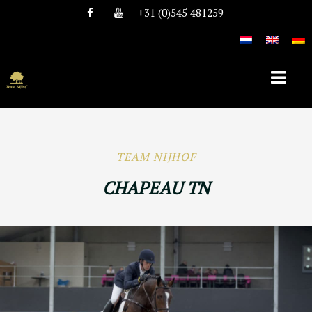
+31 (0)545 481259
HOME
TEAM NIJHOF
OVER TEAM NIJHOF
CHAPEAU TN
HISTORIE
TEAM
VACATURES
DEKHENGSTEN