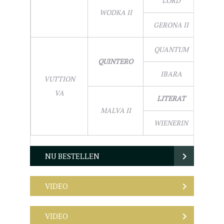
LORD
WODKA II
GERONA II
QUANTUM
QUINTERO
IBARA
VUTTION
VA
LITERAT
MALVA II
WIENERIN
NU BESTELLEN
VIDEO
VIDEO