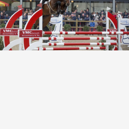
DEKGELDEN
VIDEO’S
EU-STATION
ICSI
ALGEMENE VOORWAARDEN
MERRIEBEGELEIDING
BESTELFORMULIER
NIEUWS
TEAM NIJHOF MARKET
CONTACT