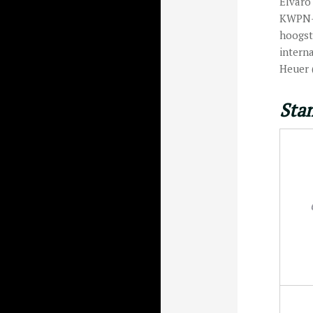
Elvaro
KWPN-g
hoogst
intern
Heuer 
Sta