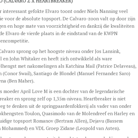
O (CALVARO Z X HEARTBREAKER)
r interessant gefokte Elvaro toont onder Niels Nanning veel
ie voor de absolute topsport. De Calvaro-zoon valt op door zijn
en en hoge mate van voorzichtigheid en dankzij die kwaliteiten
de Elvaro de vierde plaats in de eindstand van de KWPN
encompetitie.
Calvaro sprong op het hoogste niveau onder Jos Lansink,
l en John Whitaker en heeft zich ontwikkeld als ware
lhengst met nakomelingen als Katchina Mail (Patrice Delaveau),
n (Conor Swail), Santiago de Blondel (Manuel Fernandez Saro)
ena (Ben Maher).
’s moeder April Love M is een dochter van de legendarische
reaker en sprong zelf op 1,35m-niveau. Heartbreaker is niet
eg te denken uit de springpaardenfokkerij als vader van onder
okhengsten Toulon, Quasimodo van de Molendreef en Harley en
huidige topsport Romanov (Bertram Allen), Dejavu (Bassem
 Mohammed) en VDL Groep Zidane (Leopold van Asten).