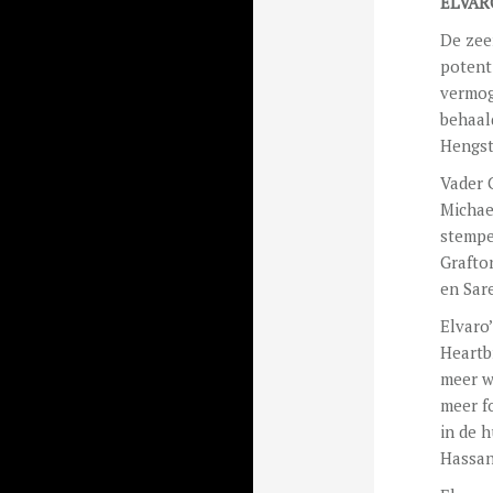
ELVAR
De zee
potent
vermog
behaal
Hengst
Vader 
Michae
stempe
Grafto
en Sar
Elvaro
Heartb
meer w
meer f
in de 
Hassan