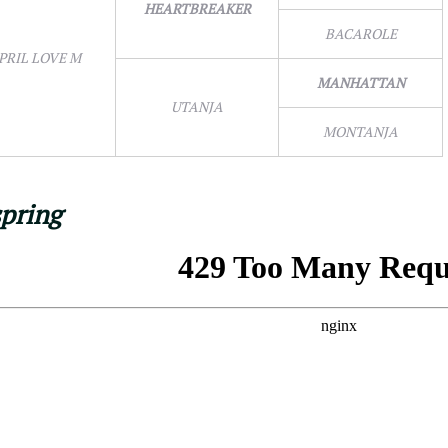
HEARTBREAKER
BACAROLE
PRIL LOVE M
MANHATTAN
UTANJA
MONTANJA
spring