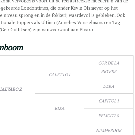
 komt vervolgens voort uit de rechtstreekse moederlijn van de
ekeurde Londontimes, die onder Kevin Olsmeyer op het
e niveau sprong en in de fokkerij waardevol is gebleken. Ook
ationale toppers als Ultimo (Annelies Vorsselmans) en Tag
(Geir Gulliksen) zijn nauwverwant aan Elvaro.
mboom
COR DE LA
BRYERE
CALETTO I
DEKA
CALVARO Z
CAPITOL I
RIXA
FELICITAS
NIMMERDOR