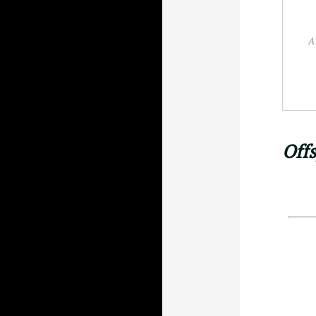
A
Off