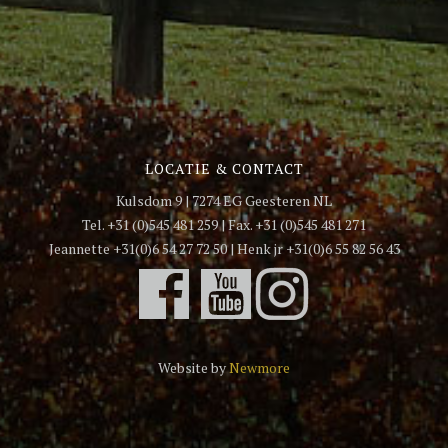
LOCATIE & CONTACT
Kulsdom 9 | 7274 EG Geesteren NL
Tel. +31 (0)545 481 259 | Fax. +31 (0)545 481 271
Jeannette +31(0)6 54 27 72 50 | Henk jr +31(0)6 55 82 56 43
Website by
Newmore