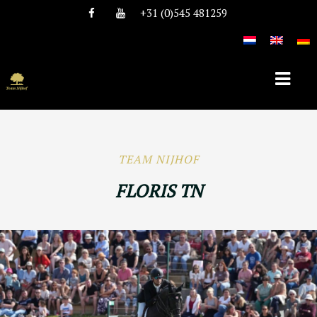
+31 (0)545 481259
HOME
TEAM NIJHOF
OVER TEAM NIJHOF
FLORIS TN
HISTORIE
TEAM
VACATURES
DEKHENGSTEN