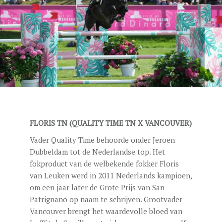
DEKGELDEN
VIDEO’S
EU-STATION
ICSI
ALGEMENE VOORWAARDEN
MERRIEBEGELEIDING
FLORIS TN (QUALITY TIME TN X VANCOUVER)
BESTELFORMULIER
Vader Quality Time behoorde onder Jeroen
NIEUWS
Dubbeldam tot de Nederlandse top. Het
fokproduct van de welbekende fokker Floris
TEAM NIJHOF MARKET
van Leuken werd in 2011 Nederlands kampioen,
CONTACT
om een jaar later de Grote Prijs van San
Patrignano op naam te schrijven. Grootvader
Vancouver brengt het waardevolle bloed van