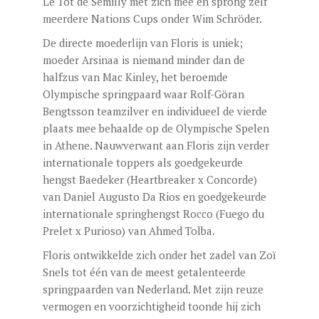
Le Tôt de Semilly met zich mee en sprong zelf
meerdere Nations Cups onder Wim Schröder.
De directe moederlijn van Floris is uniek;
moeder Arsinaa is niemand minder dan de
halfzus van Mac Kinley, het beroemde
Olympische springpaard waar Rolf-Göran
Bengtsson teamzilver en individueel de vierde
plaats mee behaalde op de Olympische Spelen
in Athene. Nauwverwant aan Floris zijn verder
internationale toppers als goedgekeurde
hengst Baedeker (Heartbreaker x Concorde)
van Daniel Augusto Da Rios en goedgekeurde
internationale springhengst Rocco (Fuego du
Prelet x Purioso) van Ahmed Tolba.
Floris ontwikkelde zich onder het zadel van Zoï
Snels tot één van de meest getalenteerde
springpaarden van Nederland. Met zijn reuze
vermogen en voorzichtigheid toonde hij zich