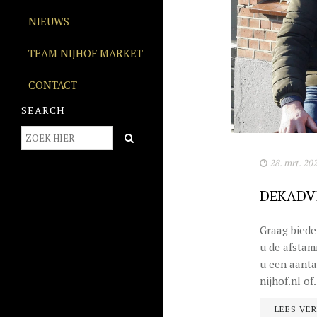
NIEUWS
TEAM NIJHOF MARKET
CONTACT
SEARCH
28. mrt. 20
DEKADVI
Graag biede
u de afstam
u een aanta
nijhof.nl of.
LEES VE