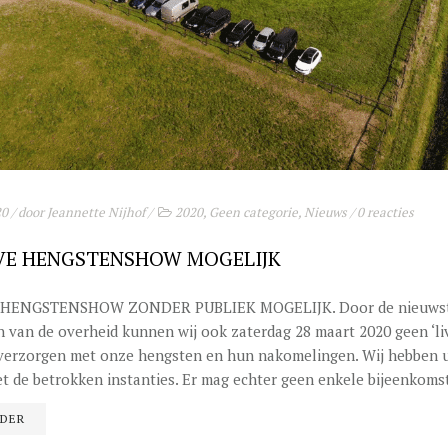
20
/ door
Jeannette Nijhof
/
2020
,
Geen categorie
,
Nieuws
/
0 reacties
IVE HENGSTENSHOW MOGELIJK
 HENGSTENSHOW ZONDER PUBLIEK MOGELIJK. Door de nieuws
 van de overheid kunnen wij ook zaterdag 28 maart 2020 geen ‘liv
verzorgen met onze hengsten en hun nakomelingen. Wij hebben u
t de betrokken instanties. Er mag echter geen enkele bijeenkomst
RDER