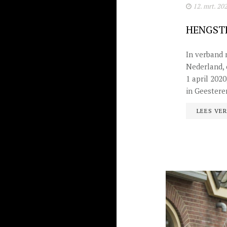
12. mrt. 20
HENGST
In verband 
Nederland, 
1 april 202
in Geesteren
LEES VE