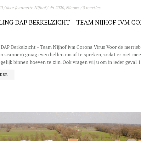
20
/ door
Jeannette Nijhof
/
2020
,
Nieuws
/
0 reacties
ING DAP BERKELZICHT – TEAM NIJHOF IVM C
DAP Berkelzicht – Team Nijhof ivm Corona Virus Voor de merrieb
n scannen) graag even bellen om af te spreken, zodat er niet mee
gelijk binnen hoeven te zijn. Ook vragen wij u om in ieder geval 1,
RDER