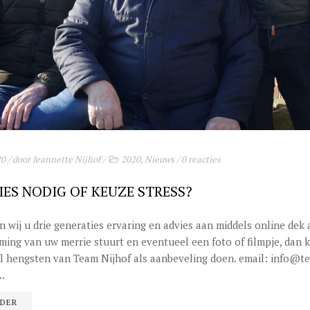
20
/ door
Jeannette Nijhof
/
2020
,
Nieuws
/
0 reacties
ES NODIG OF KEUZE STRESS?
n wij u drie generaties ervaring en advies aan middels online dek 
ming van uw merrie stuurt en eventueel een foto of filmpje, dan 
l hengsten van Team Nijhof als aanbeveling doen. email: info@t
..
RDER