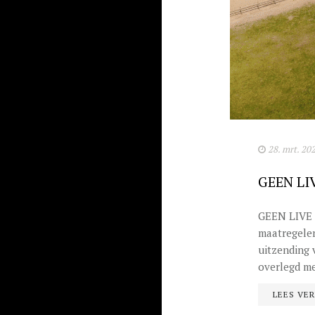
28. mrt. 20
GEEN L
GEEN LIVE
maatregelen
uitzending 
overlegd me
LEES VE