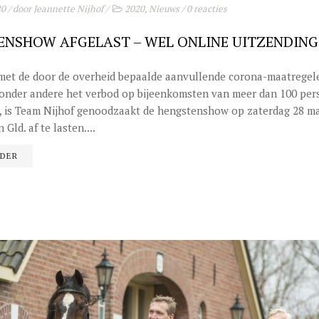
20
/ door
Jeannette Nijhof
/
2020
,
Nieuws
/
0 reacties
ENSHOW AFGELAST – WEL ONLINE UITZENDING
met de door de overheid bepaalde aanvullende corona-maatregel
onder andere het verbod op bijeenkomsten van meer dan 100 per
0, is Team Nijhof genoodzaakt de hengstenshow op zaterdag 28 m
 Gld. af te lasten....
RDER