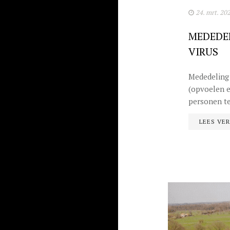
24. mrt. 20
MEDEDEL
VIRUS
Mededeling 
(opvoelen e
personen te
LEES VE