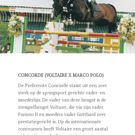
DEKGELDEN
VIDEO’S
EU-STATION
ICSI
ALGEMENE VOORWAARDEN
MERRIEBEGELEIDING
CONCORDE (VOLTAIRE X MARCO POLO)
BESTELFORMULIER
De Preferente Concorde stamt uit een zeer
NIEUWS
sterk op de springsport gerichte vader- en
moederlijn. De vader van deze hengst is de
TEAM NIJHOF MARKET
stempelhengst Voltaire, die via zijn vader
CONTACT
Furioso II en moeders vader Gotthard zeer
prestatiegericht is. Op de internationale
concoursen heeft Voltaire een groot aantal