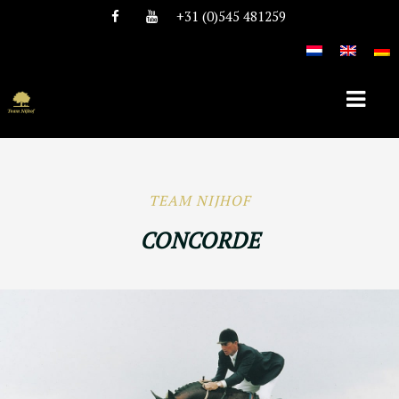
+31 (0)545 481259
HOME
TEAM NIJHOF
OVER TEAM NIJHOF
CONCORDE
HISTORIE
TEAM
VACATURES
DEKHENGSTEN